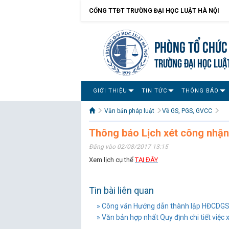
CỔNG TTĐT TRƯỜNG ĐẠI HỌC LUẬT HÀ NỘI
Phòng Tổ chức
TRƯỜNG ĐẠI HỌC LUẬ
GIỚI THIỆU
TIN TỨC
THÔNG BÁO
Văn bản pháp luật
Về GS, PGS, GVCC
Thông báo Lịch xét công nhận
Đăng vào 02/08/2017 13:15
Xem lịch cụ thể
TẠI ĐÂY
Tin bài liên quan
» Công văn Hướng dẫn thành lập HĐCDGS
» Văn bản hợp nhất Quy định chi tiết việc 