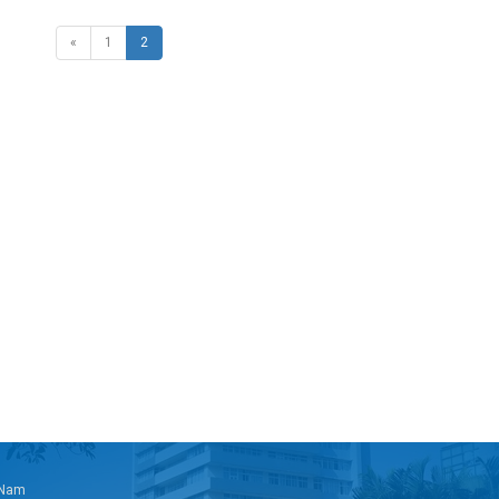
«
1
2
t Nam