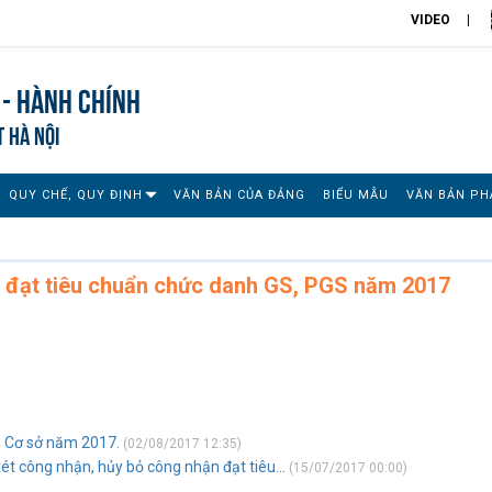
VIDEO
 - Hành chính
T HÀ NỘI
QUY CHẾ, QUY ĐỊNH
VĂN BẢN CỦA ĐẢNG
BIỂU MẪU
VĂN BẢN PH
 đạt tiêu chuẩn chức danh GS, PGS năm 2017
 Cơ sở năm 2017.
(02/08/2017 12:35)
xét công nhận, hủy bỏ công nhận đạt tiêu...
(15/07/2017 00:00)