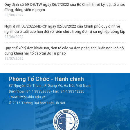
Quy định số 69-QĐ/TW ngày 06/7/2022 của Bộ Chính trị về kỷ luật tổ chức
đảng, đảng viên vi phạm
03/08/2022
Nghị định 50/2022/NĐ-CP ngày 02/08/2022 của Chính phủ quy định về
nghỉ hưu ở tuổi cao hơn đối với viên chức trong đơn vị sự nghiệp công lập
03/08/2022
Quy chế xử lý đơn khiếu nại, đơn tố cáo và đơn phản ánh, kiến nghị có nội
dung khiếu nại, tố cáo tại Bộ Tư pháp
25/07/2022
Phòng Tổ Chức - Hành chính
87 Nguyễn Chí Thanh, P. Giảng Võ, Hà Nội, Việt Nam
Điện thoại: 84.4.38352630 - Fax: 84.4.38343226
Email: info@hlu.edu.vn
© 2016 Trường Đại học Luật Hà Nội