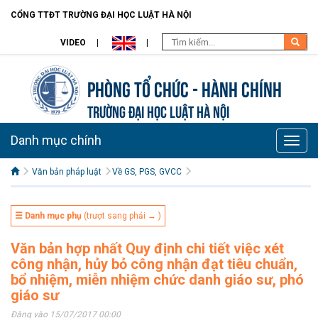
CỔNG TTĐT TRƯỜNG ĐẠI HỌC LUẬT HÀ NỘI
VIDEO
Phòng Tổ chức - Hành chính
TRƯỜNG ĐẠI HỌC LUẬT HÀ NỘI
Danh mục chính
Toggle
naviga
Văn bản pháp luật
Về GS, PGS, GVCC
☰ Danh mục phụ
(trượt sang phải → )
Văn bản hợp nhất Quy định chi tiết việc xét
công nhận, hủy bỏ công nhận đạt tiêu chuẩn,
bổ nhiệm, miễn nhiệm chức danh giáo sư, phó
giáo sư
Đăng vào 15/07/2017 00:00