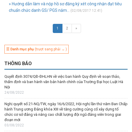
» Hướng dẫn làm và nộp hồ sơ đăng ký xét công nhận đạt tiêu
chuẩn chức danh GS/ PGS năm...
(02/08/2017 12:41)
1
2
»
☰ Danh mục phụ
(trượt sang phải → )
THÔNG BÁO
Quyết định 3074/QĐ-ĐHLHN về việc ban hành Quy định về soạn thảo,
thẩm định và ban hành văn bản hành chính của Trường Đại học Luật Hà
Nội
24/08/2022
Nghị quyết số 21-NQ/TW, ngày 16/6/2022, Hội nghị lần thứ năm Ban Chấp
hành Trung ương Đảng khóa XIII về tăng cường củng cố xây dựng tổ
chức cơ sở đảng và nâng cao chất lượng đội ngũ đảng viên trong giai
đoạn mới
03/08/2022