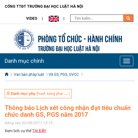
CỔNG TTĐT TRƯỜNG ĐẠI HỌC LUẬT HÀ NỘI
VIDEO
Phòng Tổ chức - Hành chính
TRƯỜNG ĐẠI HỌC LUẬT HÀ NỘI
Danh mục chính
Toggle
naviga
Văn bản pháp luật
Về GS, PGS, GVCC
☰ Danh mục phụ
(trượt sang phải → )
Thông báo Lịch xét công nhận đạt tiêu chuẩn
chức danh GS, PGS năm 2017
Đăng vào 02/08/2017 13:15
Xem lịch cụ thể
TẠI ĐÂY