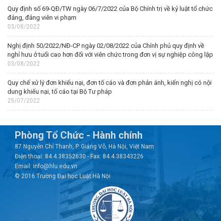
Quy định số 69-QĐ/TW ngày 06/7/2022 của Bộ Chính trị về kỷ luật tổ chức
đảng, đảng viên vi phạm
03/08/2022
Nghị định 50/2022/NĐ-CP ngày 02/08/2022 của Chính phủ quy định về
nghỉ hưu ở tuổi cao hơn đối với viên chức trong đơn vị sự nghiệp công lập
03/08/2022
Quy chế xử lý đơn khiếu nại, đơn tố cáo và đơn phản ánh, kiến nghị có nội
dung khiếu nại, tố cáo tại Bộ Tư pháp
25/07/2022
Phòng Tổ Chức - Hành chính
87 Nguyễn Chí Thanh, P. Giảng Võ, Hà Nội, Việt Nam
Điện thoại: 84.4.38352630 - Fax: 84.4.38343226
Email: info@hlu.edu.vn
© 2016 Trường Đại học Luật Hà Nội