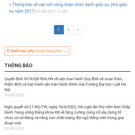
» Thông báo về việc xét công nhận chức danh giáo sư, phó giáo
sư năm 2017
(02/08/2017 12:40)
1
2
»
☰ Danh mục phụ
(trượt sang phải → )
THÔNG BÁO
Quyết định 3074/QĐ-ĐHLHN về việc ban hành Quy định về soạn thảo,
thẩm định và ban hành văn bản hành chính của Trường Đại học Luật Hà
Nội
24/08/2022
Nghị quyết số 21-NQ/TW, ngày 16/6/2022, Hội nghị lần thứ năm Ban Chấp
hành Trung ương Đảng khóa XIII về tăng cường củng cố xây dựng tổ
chức cơ sở đảng và nâng cao chất lượng đội ngũ đảng viên trong giai
đoạn mới
03/08/2022