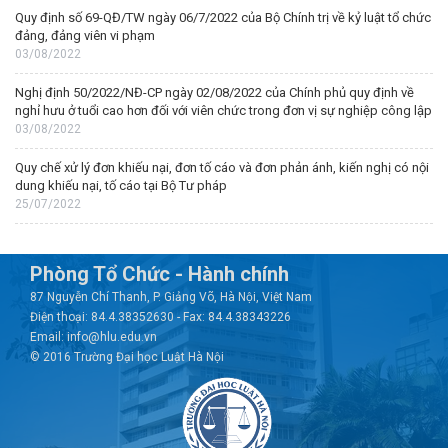
Quy định số 69-QĐ/TW ngày 06/7/2022 của Bộ Chính trị về kỷ luật tổ chức
đảng, đảng viên vi phạm
03/08/2022
Nghị định 50/2022/NĐ-CP ngày 02/08/2022 của Chính phủ quy định về
nghỉ hưu ở tuổi cao hơn đối với viên chức trong đơn vị sự nghiệp công lập
03/08/2022
Quy chế xử lý đơn khiếu nại, đơn tố cáo và đơn phản ánh, kiến nghị có nội
dung khiếu nại, tố cáo tại Bộ Tư pháp
25/07/2022
Phòng Tổ Chức - Hành chính
87 Nguyễn Chí Thanh, P. Giảng Võ, Hà Nội, Việt Nam
Điện thoại: 84.4.38352630 - Fax: 84.4.38343226
Email: info@hlu.edu.vn
© 2016 Trường Đại học Luật Hà Nội