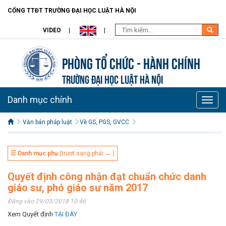
CỔNG TTĐT TRƯỜNG ĐẠI HỌC LUẬT HÀ NỘI
VIDEO
Phòng Tổ chức - Hành chính
TRƯỜNG ĐẠI HỌC LUẬT HÀ NỘI
Danh mục chính
Toggle
naviga
Văn bản pháp luật
Về GS, PGS, GVCC
☰ Danh mục phụ
(trượt sang phải → )
Quyết định công nhận đạt chuẩn chức danh
giáo sư, phó giáo sư năm 2017
Đăng vào 29/03/2018 10:46
Xem Quyết định
TẠI ĐÂY