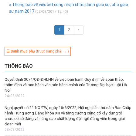
» Thông báo về việc xét công nhận chức danh giáo sư, phó giáo
sư năm 2017
(02/08/2017 12:40)
1
2
»
☰ Danh mục phụ
(trượt sang phải → )
THÔNG BÁO
Quyết định 3074/QĐ-ĐHLHN về việc ban hành Quy định về soạn thảo,
thẩm định và ban hành văn bản hành chính của Trường Đại học Luật Hà
Nội
24/08/2022
Nghị quyết số 21-NQ/TW, ngày 16/6/2022, Hội nghị lần thứ năm Ban Chấp
hành Trung ương Đảng khóa XIII về tăng cường củng cố xây dựng tổ
chức cơ sở đảng và nâng cao chất lượng đội ngũ đảng viên trong giai
đoạn mới
03/08/2022