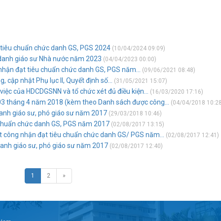
t tiêu chuẩn chức danh GS, PGS 2024
(10/04/2024 09:09)
 danh giáo sư Nhà nước năm 2023
(04/04/2023 00:00)
 nhận đạt tiêu chuẩn chức danh GS, PGS năm...
(09/06/2021 08:48)
cập nhật Phụ lục II, Quyết định số...
(31/05/2021 15:07)
 việc của HDCDGSNN và tổ chức xét đủ điều kiện...
(16/03/2020 17:16)
3 tháng 4 năm 2018 (kèm theo Danh sách được công...
(04/04/2018 10:28
anh giáo sư, phó giáo sư năm 2017
(29/03/2018 10:46)
u chuẩn chức danh GS, PGS năm 2017
(02/08/2017 13:15)
t công nhận đạt tiêu chuẩn chức danh GS/ PGS năm...
(02/08/2017 12:41)
danh giáo sư, phó giáo sư năm 2017
(02/08/2017 12:40)
1
2
»