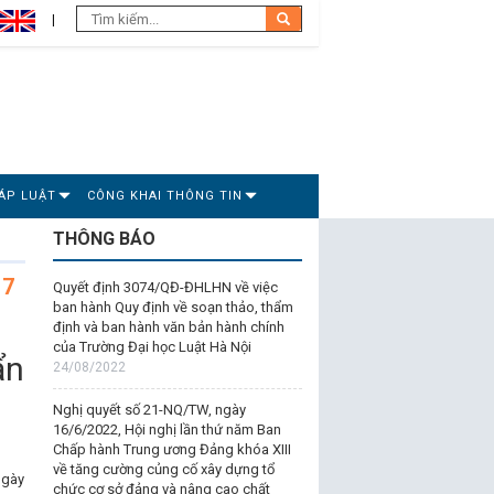
ÁP LUẬT
CÔNG KHAI THÔNG TIN
THÔNG BÁO
17
Quyết định 3074/QĐ-ĐHLHN về việc
ban hành Quy định về soạn thảo, thẩm
định và ban hành văn bản hành chính
của Trường Đại học Luật Hà Nội
ẩn
24/08/2022
Nghị quyết số 21-NQ/TW, ngày
16/6/2022, Hội nghị lần thứ năm Ban
Chấp hành Trung ương Đảng khóa XIII
về tăng cường củng cố xây dựng tổ
ngày
chức cơ sở đảng và nâng cao chất