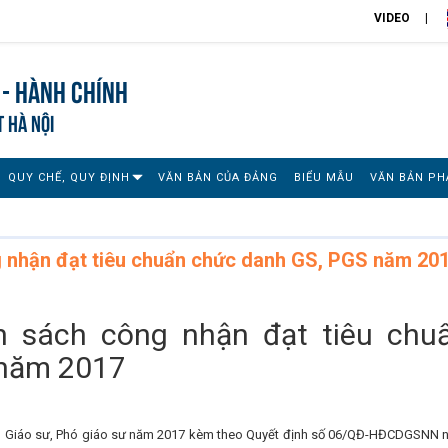
VIDEO
 - Hành chính
T HÀ NỘI
QUY CHẾ, QUY ĐỊNH
VĂN BẢN CỦA ĐẢNG
BIỂU MẪU
VĂN BẢN PH
g nhận đạt tiêu chuẩn chức danh GS, PGS năm 20
h sách công nhận đạt tiêu chu
 năm 2017
h Giáo sư, Phó giáo sư năm 2017 kèm theo Quyết định số 06/QĐ-HĐCDGSNN 