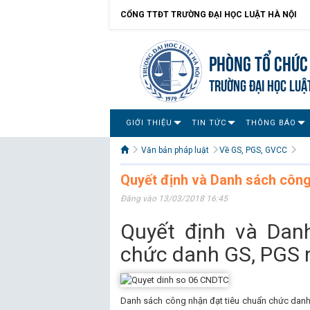
CỔNG TTĐT TRƯỜNG ĐẠI HỌC LUẬT HÀ NỘI
Phòng Tổ chức
TRƯỜNG ĐẠI HỌC LUẬ
GIỚI THIỆU
TIN TỨC
THÔNG BÁO
Văn bản pháp luật
Về GS, PGS, GVCC
Quyết định và Danh sách côn
Đăng vào 13/03/2018 16:45
Quyết định và Dan
chức danh GS, PGS
Danh sách công nhận đạt tiêu chuẩn chức dan