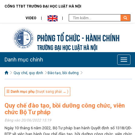
CỔNG TTĐT TRƯỜNG ĐẠI HỌC LUẬT HÀ NỘI
VIDEO
Phòng Tổ chức - Hành chính
TRƯỜNG ĐẠI HỌC LUẬT HÀ NỘI
Danh mục chính
Toggle
naviga
Quy chế, quy định
Đào tạo, bồi dưỡng
☰ Danh mục phụ
(trượt sang phải → )
Quy chế đào tạo, bồi dưỡng công chức, viên
chức Bộ Tư pháp
Đăng vào 20/06/2022 15:19
Ngày 10 tháng 6 năm 2022, Bộ Tư pháp ban hành Quyết định số 1318/QĐ-
BTP về việc ban hành Quy chế đào tạo, bồi dưỡng công chức, viên chức