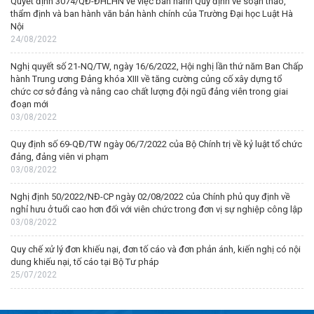
Quyết định 3074/QĐ-ĐHLHN về việc ban hành Quy định về soạn thảo,
thẩm định và ban hành văn bản hành chính của Trường Đại học Luật Hà
Nội
24/08/2022
Nghị quyết số 21-NQ/TW, ngày 16/6/2022, Hội nghị lần thứ năm Ban Chấp
hành Trung ương Đảng khóa XIII về tăng cường củng cố xây dựng tổ
chức cơ sở đảng và nâng cao chất lượng đội ngũ đảng viên trong giai
đoạn mới
03/08/2022
Quy định số 69-QĐ/TW ngày 06/7/2022 của Bộ Chính trị về kỷ luật tổ chức
đảng, đảng viên vi phạm
03/08/2022
Nghị định 50/2022/NĐ-CP ngày 02/08/2022 của Chính phủ quy định về
nghỉ hưu ở tuổi cao hơn đối với viên chức trong đơn vị sự nghiệp công lập
03/08/2022
Quy chế xử lý đơn khiếu nại, đơn tố cáo và đơn phản ánh, kiến nghị có nội
dung khiếu nại, tố cáo tại Bộ Tư pháp
25/07/2022