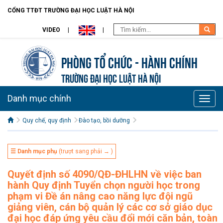
CỔNG TTĐT TRƯỜNG ĐẠI HỌC LUẬT HÀ NỘI
VIDEO
Phòng Tổ chức - Hành chính
TRƯỜNG ĐẠI HỌC LUẬT HÀ NỘI
Danh mục chính
Toggle
naviga
Quy chế, quy định
Đào tạo, bồi dưỡng
☰ Danh mục phụ
(trượt sang phải → )
Quyết định số 4090/QĐ-ĐHLHN về việc ban
hành Quy định Tuyển chọn người học trong
phạm vi Đề án nâng cao năng lực đội ngũ
giảng viên, cán bộ quản lý các cơ sở giáo dục
đại học đáp ứng yêu cầu đổi mới căn bản, toàn