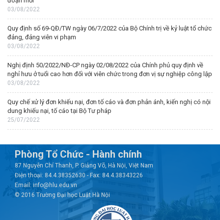
đoạn mới
03/08/2022
Quy định số 69-QĐ/TW ngày 06/7/2022 của Bộ Chính trị về kỷ luật tổ chức
đảng, đảng viên vi phạm
03/08/2022
Nghị định 50/2022/NĐ-CP ngày 02/08/2022 của Chính phủ quy định về
nghỉ hưu ở tuổi cao hơn đối với viên chức trong đơn vị sự nghiệp công lập
03/08/2022
Quy chế xử lý đơn khiếu nại, đơn tố cáo và đơn phản ánh, kiến nghị có nội
dung khiếu nại, tố cáo tại Bộ Tư pháp
25/07/2022
Phòng Tổ Chức - Hành chính
87 Nguyễn Chí Thanh, P. Giảng Võ, Hà Nội, Việt Nam
Điện thoại: 84.4.38352630 - Fax: 84.4.38343226
Email: info@hlu.edu.vn
© 2016 Trường Đại học Luật Hà Nội