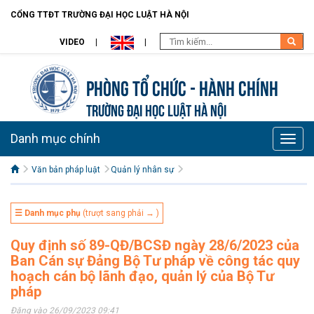
CỔNG TTĐT TRƯỜNG ĐẠI HỌC LUẬT HÀ NỘI
VIDEO
Phòng Tổ chức - Hành chính
TRƯỜNG ĐẠI HỌC LUẬT HÀ NỘI
Danh mục chính
Toggle
naviga
Văn bản pháp luật
Quản lý nhân sự
☰ Danh mục phụ
(trượt sang phải → )
Quy định số 89-QĐ/BCSĐ ngày 28/6/2023 của
Ban Cán sự Đảng Bộ Tư pháp về công tác quy
hoạch cán bộ lãnh đạo, quản lý của Bộ Tư
pháp
Đăng vào 26/09/2023 09:41