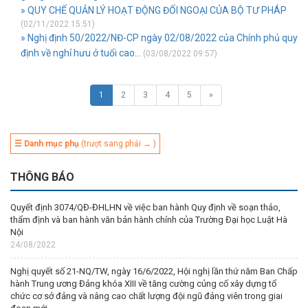
» QUY CHẾ QUẢN LÝ HOẠT ĐỘNG ĐỐI NGOẠI CỦA BỘ TƯ PHÁP
(02/11/2022 15:51)
» Nghị định 50/2022/NĐ-CP ngày 02/08/2022 của Chính phủ quy
định về nghỉ hưu ở tuổi cao...
(03/08/2022 09:57)
1
2
3
4
5
»
☰ Danh mục phụ
(trượt sang phải → )
THÔNG BÁO
Quyết định 3074/QĐ-ĐHLHN về việc ban hành Quy định về soạn thảo,
thẩm định và ban hành văn bản hành chính của Trường Đại học Luật Hà
Nội
24/08/2022
Nghị quyết số 21-NQ/TW, ngày 16/6/2022, Hội nghị lần thứ năm Ban Chấp
hành Trung ương Đảng khóa XIII về tăng cường củng cố xây dựng tổ
chức cơ sở đảng và nâng cao chất lượng đội ngũ đảng viên trong giai