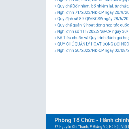
» Quy chế Bổ nhiệm, bổ nhiệm lại, từ chức, 
» Nghị định 71/2023/NĐ-CP ngày 20/9/202
» Quy định số 89-QĐ/BCSĐ ngày 28/6/202
» Quy chế quản lý hoạt động hợp tác quốc
» Nghị định số 111/2022/NĐ-CP ngày 30/12
» Bộ Tiêu chuẩn và Quy trình đánh giá hoạ
» QUY CHẾ QUẢN LÝ HOẠT ĐỘNG ĐỐI NG
» Nghị định 50/2022/NĐ-CP ngày 02/08/202
Phòng Tổ Chức - Hành chính
87 Nguyễn Chí Thanh, P. Giảng Võ, Hà Nội, Việ