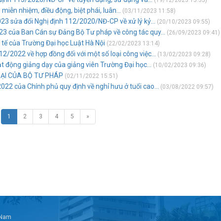
(19/12/2023 15:35)
miễn nhiệm, điều động, biệt phái, luân...
(03/11/2023 11:58)
3 sửa đổi Nghị định 112/2020/NĐ-CP về xử lý kỷ...
(20/10/2023 09:55)
3 của Ban Cán sự Đảng Bộ Tư pháp về công tác quy...
(26/09/2023 09:41)
 tế của Trường Đại học Luật Hà Nội
(22/02/2023 13:14)
/2022 về hợp đồng đối với một số loại công việc...
(13/02/2023 09:28)
t động giảng dạy của giảng viên Trường Đại học...
(10/02/2023 09:36)
OẠI CỦA BỘ TƯ PHÁP
(02/11/2022 15:51)
2 của Chính phủ quy định về nghỉ hưu ở tuổi cao...
(03/08/2022 09:57)
1
2
3
4
5
»
t Nam