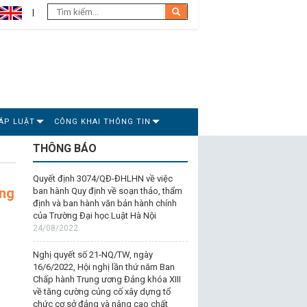
ÁP LUẬT
CÔNG KHAI THÔNG TIN
THÔNG BÁO
Quyết định 3074/QĐ-ĐHLHN về việc
ung
ban hành Quy định về soạn thảo, thẩm
định và ban hành văn bản hành chính
của Trường Đại học Luật Hà Nội
24/08/2022
Nghị quyết số 21-NQ/TW, ngày
16/6/2022, Hội nghị lần thứ năm Ban
Chấp hành Trung ương Đảng khóa XIII
về tăng cường củng cố xây dựng tổ
chức cơ sở đảng và nâng cao chất