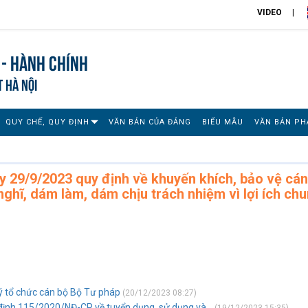
VIDEO
 - Hành chính
T HÀ NỘI
QUY CHẾ, QUY ĐỊNH
VĂN BẢN CỦA ĐẢNG
BIỂU MẪU
VĂN BẢN PH
 29/9/2023 quy định về khuyến khích, bảo vệ cán
ghĩ, dám làm, dám chịu trách nhiệm vì lợi ích ch
lý tổ chức cán bộ Bộ Tư pháp
(20/12/2023 08:27)
định 115/2020/NĐ-CP về tuyển dụng, sử dụng và...