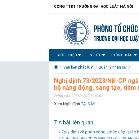
CỔNG TTĐT TRƯỜNG ĐẠI HỌC LUẬT HÀ NỘI
Phòng Tổ chức
TRƯỜNG ĐẠI HỌC LUẬ
GIỚI THIỆU
TIN TỨC
THÔNG BÁO
Văn bản pháp luật
Quản lý nhân sự
Nghị định 73/2023/NĐ-CP ngày
bộ năng động, sáng tạo, dám n
Đăng vào 20/10/2023 10:56
Xem Nghị định
TẠI ĐÂY
Tin bài liên quan
» Quy định về phân công, phân cấp quản 
» Nghị định 85/2023/NĐ-CP sửa đổi Nghị 