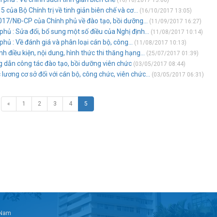
(16/10/2017 13:06)
của Bộ Chính trị về tinh giản biên chế và cơ...
(16/10/2017 13:05)
017/NĐ-CP của Chính phủ về đào tạo, bồi dưỡng...
(11/09/2017 16:27)
ủ : Sửa đổi, bổ sung một số điều của Nghị định...
(11/08/2017 10:14)
ủ : Về đánh giá và phân loại cán bộ, công...
(11/08/2017 10:13)
điều kiện, nội dung, hình thức thi thăng hạng...
(25/07/2017 01:39)
 dẫn công tác đào tạo, bồi dưỡng viên chức
(03/05/2017 08:44)
ương cơ sở đối với cán bộ, công chức, viên chức...
(03/05/2017 06:31)
«
1
2
3
4
5
t Nam