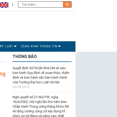
ÁP LUẬT
CÔNG KHAI THÔNG TIN
THÔNG BÁO
Quyết định 3074/QĐ-ĐHLHN về việc
ung
ban hành Quy định về soạn thảo, thẩm
định và ban hành văn bản hành chính
của Trường Đại học Luật Hà Nội
24/08/2022
Nghị quyết số 21-NQ/TW, ngày
16/6/2022, Hội nghị lần thứ năm Ban
Chấp hành Trung ương Đảng khóa XIII
về tăng cường củng cố xây dựng tổ
chức cơ sở đảng và nâng cao chất