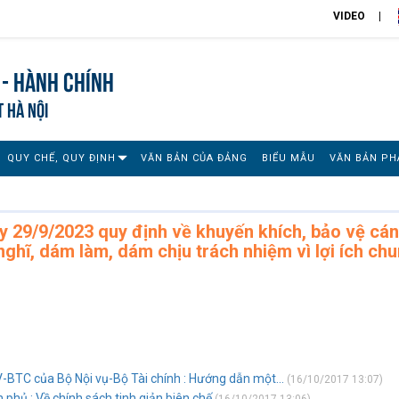
VIDEO
 - Hành chính
T HÀ NỘI
QUY CHẾ, QUY ĐỊNH
VĂN BẢN CỦA ĐẢNG
BIỂU MẪU
VĂN BẢN PH
 29/9/2023 quy định về khuyến khích, bảo vệ cán
ghĩ, dám làm, dám chịu trách nhiệm vì lợi ích ch
-BTC của Bộ Nội vụ-Bộ Tài chính : Hướng dẫn một...
(16/10/2017 13:07)
phủ : Về chính sách tinh giản biên chế