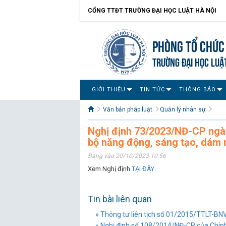
CỔNG TTĐT TRƯỜNG ĐẠI HỌC LUẬT HÀ NỘI
Phòng Tổ chức
TRƯỜNG ĐẠI HỌC LUẬ
GIỚI THIỆU
TIN TỨC
THÔNG BÁO
Văn bản pháp luật
Quản lý nhân sự
Nghị định 73/2023/NĐ-CP ngày
bộ năng động, sáng tạo, dám n
Đăng vào 20/10/2023 10:56
Xem Nghị định
TẠI ĐÂY
Tin bài liên quan
» Thông tư liên tịch số 01/2015/TTLT-BNV
» Nghị định số 108/2014/NĐ-CP của Chính 