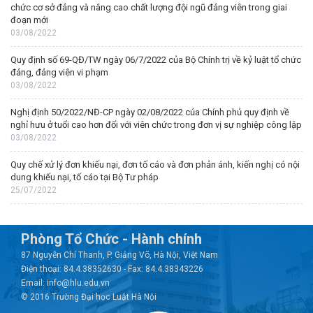
chức cơ sở đảng và nâng cao chất lượng đội ngũ đảng viên trong giai
đoạn mới
03/08/2022
Quy định số 69-QĐ/TW ngày 06/7/2022 của Bộ Chính trị về kỷ luật tổ chức
đảng, đảng viên vi phạm
03/08/2022
Nghị định 50/2022/NĐ-CP ngày 02/08/2022 của Chính phủ quy định về
nghỉ hưu ở tuổi cao hơn đối với viên chức trong đơn vị sự nghiệp công lập
03/08/2022
Quy chế xử lý đơn khiếu nại, đơn tố cáo và đơn phản ánh, kiến nghị có nội
dung khiếu nại, tố cáo tại Bộ Tư pháp
25/07/2022
Phòng Tổ Chức - Hành chính
87 Nguyễn Chí Thanh, P. Giảng Võ, Hà Nội, Việt Nam
Điện thoại: 84.4.38352630 - Fax: 84.4.38343226
Email: info@hlu.edu.vn
© 2016 Trường Đại học Luật Hà Nội