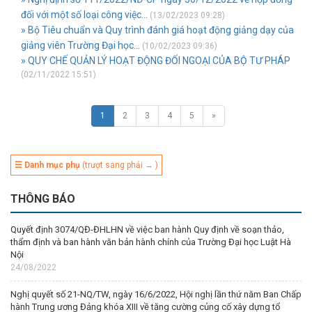
đối với một số loại công việc...
(13/02/2023 09:28)
» Bộ Tiêu chuẩn và Quy trình đánh giá hoạt động giảng dạy của
giảng viên Trường Đại học...
(10/02/2023 09:36)
» QUY CHẾ QUẢN LÝ HOẠT ĐỘNG ĐỐI NGOẠI CỦA BỘ TƯ PHÁP
(02/11/2022 15:51)
1
2
3
4
5
»
☰ Danh mục phụ
(trượt sang phải → )
THÔNG BÁO
Quyết định 3074/QĐ-ĐHLHN về việc ban hành Quy định về soạn thảo,
thẩm định và ban hành văn bản hành chính của Trường Đại học Luật Hà
Nội
24/08/2022
Nghị quyết số 21-NQ/TW, ngày 16/6/2022, Hội nghị lần thứ năm Ban Chấp
hành Trung ương Đảng khóa XIII về tăng cường củng cố xây dựng tổ