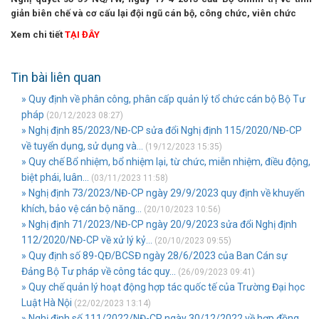
giản biên chế và cơ cấu lại đội ngũ cán bộ, công chức, viên chức
Xem chi tiết
TẠI ĐÂY
Tin bài liên quan
» Quy định về phân công, phân cấp quản lý tổ chức cán bộ Bộ Tư
pháp
(20/12/2023 08:27)
» Nghị định 85/2023/NĐ-CP sửa đổi Nghị định 115/2020/NĐ-CP
về tuyển dụng, sử dụng và...
(19/12/2023 15:35)
» Quy chế Bổ nhiệm, bổ nhiệm lại, từ chức, miễn nhiệm, điều động,
biệt phái, luân...
(03/11/2023 11:58)
» Nghị định 73/2023/NĐ-CP ngày 29/9/2023 quy định về khuyến
khích, bảo vệ cán bộ năng...
(20/10/2023 10:56)
» Nghị định 71/2023/NĐ-CP ngày 20/9/2023 sửa đổi Nghị định
112/2020/NĐ-CP về xử lý kỷ...
(20/10/2023 09:55)
» Quy định số 89-QĐ/BCSĐ ngày 28/6/2023 của Ban Cán sự
Đảng Bộ Tư pháp về công tác quy...
(26/09/2023 09:41)
» Quy chế quản lý hoạt động hợp tác quốc tế của Trường Đại học
Luật Hà Nội
(22/02/2023 13:14)
» Nghị định số 111/2022/NĐ-CP ngày 30/12/2022 về hợp đồng