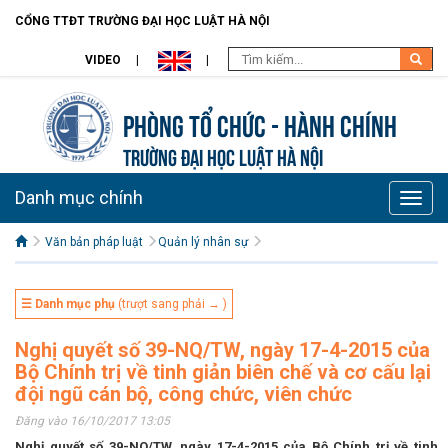
CỔNG TTĐT TRƯỜNG ĐẠI HỌC LUẬT HÀ NỘI
VIDEO
Phòng Tổ chức - Hành chính
TRƯỜNG ĐẠI HỌC LUẬT HÀ NỘI
Danh mục chính
Toggle
naviga
Văn bản pháp luật
Quản lý nhân sự
☰ Danh mục phụ
(trượt sang phải → )
Nghị quyết số 39-NQ/TW, ngày 17-4-2015 của
Bộ Chính trị về tinh giản biên chế và cơ cấu lại
đội ngũ cán bộ, công chức, viên chức
Đăng vào 16/10/2017 13:05
Nghị quyết số 39-NQ/TW, ngày 17-4-2015 của Bộ Chính trị về tinh