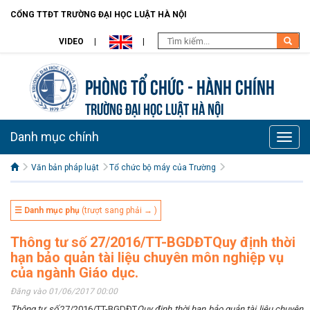
CỔNG TTĐT TRƯỜNG ĐẠI HỌC LUẬT HÀ NỘI
VIDEO
Phòng Tổ chức - Hành chính
TRƯỜNG ĐẠI HỌC LUẬT HÀ NỘI
Danh mục chính
Toggle
naviga
Văn bản pháp luật
Tổ chức bộ máy của Trường
☰ Danh mục phụ
(trượt sang phải → )
Thông tư số 27/2016/TT-BGDĐTQuy định thời
hạn bảo quản tài liệu chuyên môn nghiệp vụ
của ngành Giáo dục.
Đăng vào 01/06/2017 00:00
Thông tư số
27/2016/TT-BGDĐT
Quy định thời hạn bảo quản tài liệu chuyên