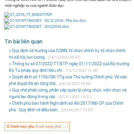
môn nghiệp vụ của ngành Giáo dục.
27_2016_TT_BGDDT.PDF
27-2016TT-BGDĐT - 30.12.2016 - Phu luc.doc
27-2016TT-BGDĐT - 30122016.doc
Tin bài liên quan
» Quy định về trường của CQNN, tổ chức chính trị, tổ chức chính
trị-xã hội, lực lượng...
(16/12/2022 09:37)
» Thông tư số 07/2022/TT-BTP ngày 01/11/2022 của Bộ trưởng
Bộ Tư pháp quy định tiêu chí...
(13/12/2022 16:28)
» Quyết định số 1156/QĐ-TTg của Thủ tướng Chính phủ: Về việc
phê duyệt Đề án tổng thể...
(04/10/2022 09:06)
» Quy chế phân công, phân cấp quản lý công chức, viên chức và
người lao động trong các...
(07/01/2021 14:21)
» Chính phủ ban hành Nghị định số 46/2017/NĐ-CP của Chính
phủ : Quy định về điều kiện...
(26/04/2017 10:57)
☰ Danh mục phụ
(trượt sang phải → )