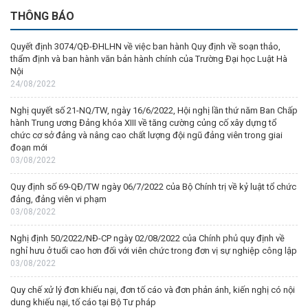
THÔNG BÁO
Quyết định 3074/QĐ-ĐHLHN về việc ban hành Quy định về soạn thảo,
thẩm định và ban hành văn bản hành chính của Trường Đại học Luật Hà
Nội
24/08/2022
Nghị quyết số 21-NQ/TW, ngày 16/6/2022, Hội nghị lần thứ năm Ban Chấp
hành Trung ương Đảng khóa XIII về tăng cường củng cố xây dựng tổ
chức cơ sở đảng và nâng cao chất lượng đội ngũ đảng viên trong giai
đoạn mới
03/08/2022
Quy định số 69-QĐ/TW ngày 06/7/2022 của Bộ Chính trị về kỷ luật tổ chức
đảng, đảng viên vi phạm
03/08/2022
Nghị định 50/2022/NĐ-CP ngày 02/08/2022 của Chính phủ quy định về
nghỉ hưu ở tuổi cao hơn đối với viên chức trong đơn vị sự nghiệp công lập
03/08/2022
Quy chế xử lý đơn khiếu nại, đơn tố cáo và đơn phản ánh, kiến nghị có nội
dung khiếu nại, tố cáo tại Bộ Tư pháp