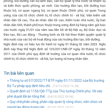
phòng; bồi dưỡng cán bộ lãnh đạo, cán bộ quản lý nhà nước về nhiệm vụ
và kiến thức quốc phòng, an ninh. Các trường đào tạo, bồi dưỡng trực
thuộc bộ, cơ quan ngang bộ, cơ quan thuộc Chính phủ, cơ quan Trung
ương của các tổ chức chính trị, tổ chức chính trị - xã hội, Viện kiểm sát
nhân dân tối cao, Tòa án nhân dân tối cao, Kiểm toán nhà nước, Ủy ban
nhân dân tỉnh, thành phố trực thuộc trung ương định kỳ hàng năm gửi báo
cáo trước ngày 31/01 của năm sau liền kề về Bộ Nội vụ, Bộ Giáo dục và
Đào tạo, Bộ Lao động - Thương binh và Xã hội theo thẩm quyền quản lý
nhà nước của các bộ về hoạt động của các trường đào tạo, bồi dưỡng.
Nghị định này có hiệu lực thi hành từ ngày 01 tháng 02 năm 2023. Nghị
định này thay thế Nghị định số 125/2011/NĐ-CP ngày 30 tháng 12 năm
2011 của Chính phủ quy định về trường của cơ quan nhà nước, tổ chức
chính trị, tổ chức chính trị - xã hội, lực lượng vũ trang nhân dân.
Tin bài liên quan
» Thông tư số 07/2022/TT-BTP ngày 01/11/2022 của Bộ trưởng
Bộ Tư pháp quy định tiêu chí...
(13/12/2022 16:28)
» Quyết định số 1156/QĐ-TTg của Thủ tướng Chính phủ: Về việc
phê duyệt Đề án tổng thể...
(04/10/2022 09:06)
» Quy chế phân công, phân cấp quản lý công chức, viên chức và
người lao động trong các...
(07/01/2021 14:21)