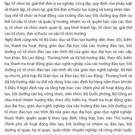
lập, tổ chức lại, giải thể đơn vị sự nghiệp công lập; quy định của pháp luật
về thành lập, tổ chức lại, giải thể đơn vị thuộc lực lượng vũ trang nhân dân.
Quy chế tổ chức và hoạt động của trường đào tạo, bồi dưỡng quy định cụ
thể cơ cấu tổ chức và quản lý trường; nhiệm vụ và quyền hạn của các đơn
vị, tổ chức và chức danh quản lý; quy trình thành lập, tổ chức lại, giải thể
các tổ chức, đơn vị thuộc cơ cấu tổ chức trường.
Nghị định cũng nêu rõ:
Bộ Giáo dục và Đào tạo hướng dẫn, theo dõi, kiểm
tra, thanh tra hoạt động giáo dục đại học của các trường đào tạo, bồi
dưỡng có tổ chức đào tạo các trình độ của giáo dục đại học và các cấp
học khác. Bộ Lao động - Thương binh và Xã hội hướng dẫn, theo dõi, kiểm
tra, thanh tra hoạt động giáo dục nghề nghiệp của các trường đào tạo, bồi
dưỡng có tổ chức đào tạo các trình độ của giáo dục nghề nghiệp. Bộ Nội
vụ chủ trì, phối hợp Bộ Giáo dục và Đào tạo, Bộ Lao động - Thương binh và
Xã hội hướng dẫn cụ thể nội dung báo cáo định kỳ hàng năm theo khoản
5 Điều 9 Nghị định này và tổng hợp báo cáo Chính phủ về hoạt động đào
tạo, bồi dưỡng cán bộ, công chức, viên chức. Bộ Quốc phòng, Bộ Công an
chịu trách nhiệm hướng dẫn, theo dõi, kiểm tra, thanh tra hoạt động giáo
dục đại học, giáo dục nghề nghiệp của các trường đào tạo, bồi dưỡng có
tổ chức đào tạo các trình độ của giáo dục đại học, giáo dục nghề nghiệp
thuộc thẩm quyền quản lý theo quy định; tổng hợp, báo cáo Thủ tướng
Chính phủ về hoạt động đào tạo, bồi dưỡng có nhiệm vụ đào tạo, bồi
dưỡng sĩ quan, hạ sĩ quan, quân nhân chuyên nghiệp và công nhân quốc