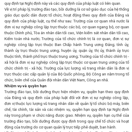
quy định tại Nghị định này và các quy định của pháp luật có liên quan.
Về vị trí pháp lý, trường đào tạo, bồi dưỡng là cơ sở giáo dục của hệ thống
giáo dục quốc dân được tổ chức, hoạt động theo quy định của Đảng và
quy định của pháp luật, cụ thể như sau: Trường của cơ quan nhà nước là
đơn vị sự nghiệp công lập trực thuộc các bộ, cơ quan ngang bộ, cơ quan
thuộc Chính phủ, Tòa án nhân dân tối cao, Viện kiểm sát nhân dân tối cao,
Kiểm toán nhà nước; Trường của tổ chức chính trị là cơ quan, đơn vị sự
nghiệp công lập trực thuộc Ban Chấp hành Trung ương Đảng; tỉnh ủy,
thành ủy trực thuộc trung ương; huyện ủy, quận ủy, thị ủy, thành ủy trực
thuộc tỉnh, thành phố trực thuộc trung ương; Trường của tổ chức chính trị -
xã hội là đơn vị sự nghiệp công lập trực thuộc cơ quan trung ương của tổ
chức chính trị - xã hội; Trường của lực lượng vũ trang nhân dân là đơn vị
trực thuộc các cấp quản lý của Bộ Quốc phòng, Bộ Công an nằm trong tổ
chức, biên chế của Quân đội nhân dân Việt Nam, Công an nhâ.
Nhiệm vụ và quyền hạn
Trường đào tạo, bồi dưỡng thực hiện nhiệm vụ, quyền hạn theo quy định
của Đảng và quy định của pháp luật đối với đơn vị sự nghiệp công lập,
đơn vị thuộc lực lượng vũ trang nhân dân về quản lý tổ chức bộ máy, biên
chế, tài chính, tài sản và các nhiệm vụ, quyền hạn quy định tại Nghị định
này trong phạm vi chức năng được giao. Nhiệm vụ, quyền hạn cụ thể của
trường đào tạo, bồi dưỡng được quy định trong quy chế tổ chức và hoạt
động của trường do cơ quan quản lý trực tiếp phê duyệt, ban hành.