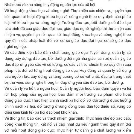
Nhà nước và khả năng huy động nguồn lực của xã hội.
Về hoạt động khoa học và công nghệ: Thực hiện các nhiệm vụ, quyền hạn
liên quan tới hoạt động khoa học và công nghệ theo quy định của pháp
luật về khoa học và công nghệ; Trường đào tạo, bồi dưỡng có đào tạo
các trình độ của giáo dục đại học, giáo dục nghề nghiệp thì thực hiện các
nhiệm vụ, quyền hạn liên quan tới hoạt động khoa học và công nghệ theo
quy định của pháp luật đối với cơ sở giáo dục đại học, cơ sở giáo dục
nghề nghiệp.
Về các điều kiện bảo đảm chất lượng giáo dục: Tuyển dụng, quản lý, sử
dụng, xây dựng, đào tạo, bồi dưỡng đội ngũ nhà giáo, cán bộ quản lý giáo
dục đáp ứng yêu cầu về số lượng, cơ cấu và tiêu chuẩn theo quy định của
pháp luật đối với từng hoạt động giáo dục; Huy động và quản lý, sử dụng
các nguồn lực; xây dựng và tăng cường cơ sở vật chất, đầu tư trang thiết
bị, thư viện, công nghệ thông tin đáp ứng yêu cầu đào tạo, bồi dưỡng.
Về quản lý và hỗ trợ người học: Quản lý người học, bảo đảm quyền và lợi
ích hợp pháp của người học; bảo đảm môi trường sư phạm cho hoạt
động giáo dục; Thực hiện chính sách xã hội đối với đối tượng được hưởng
chính sách xã hội, đối tượng ở vùng đồng bào dân tộc thiểu số, vùng có
điều kiện kinh tế - xã hội đặc biệt khó khăn.
Về thông tin, báo cáo và trách nhiệm giải trình: Thực hiện chế độ báo cáo,
công khai thông tin, kết nối và cập nhật dữ liệu ngành theo quy định đối
với mỗi hoạt động giáo dục; Thực hiện tự đánh giá chất lượng và kiểm