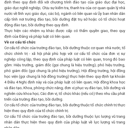
định theo quy định đối với chương trình đào tạo của giáo dục đại học,
giáo dục nghề nghiệp; Chịu sự kiểm tra, thanh tra của cơ quan quản lý nhà
nước về lĩnh vực giáo dục, các bộ, ngành có liên quan và Ủy ban nhân dân
cấp tỉnh nơi trường đào tạo, bồi dưỡng đặt trụ sở hoặc có tổ chức hoạt
động đào tạo, bồi dưỡng theo quy định.
Thực hiện các nhiệm vụ khác được cấp có thẩm quyền giao, theo quy
định của Đảng và pháp luật có liên quan.
Về cơ cấu tổ chức
Cơ cấu tổ chức của trường đào tạo, bồi dưỡng thuộc cơ quan nhà nước, tổ
chức chính trị - xã hội phải phù hợp với cơ cấu tổ chức của đơn vị sự
nghiệp công lập, theo quy định của pháp luật có liên quan, trong đó bao
gồm: Hiệu trưởng, giám đốc (gọi chung là hiệu trưởng); phó hiệu trưởng,
phó giám đốc (gọi chung là phó hiệu trưởng); Hội đồng trường, hội đồng
học viện (gọi chung là hội đồng trường) thực hiện theo quy định tại khoản
4 Điều 4 Nghị định này và của pháp luật có liên quan; Hội đồng khoa học
và đào tạo; Khoa, phòng chức năng; đơn vị phục vụ đào tạo, bồi dưỡng và
nghiên cứu khoa học; Các đơn vị, tổ chức khác (nếu có) theo nhu cầu phát
triển của trường đào tạo, bồi dưỡng.
Cơ cấu tổ chức của trường đào tạo, bồi dưỡng thuộc tổ chức chính trị thực
hiện theo quy định của tổ chức chính trị.
Cơ cấu Tổ chức của trường đào tạo, bồi dưỡng thuộc lực lượng vũ trang
nhân dân thực hiện theo quy định của pháp luật về lực lượng vũ trang
nhân dân.