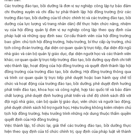
Các trường đào tạo, bồi dưỡng là đơn vị sự nghiệp công lập tự bảo đảm
chi thường xuyên và chi đầu tư phải thành lập hội đồng trường (trừ các
trường đào tạo, bồi dưỡng của tổ chức chính trị và các trường đào tạo, bồi
dưỡng của lực lượng vũ trang nhân dân) để thực hiện chức năng, nhiệm
vụ của hội đồng quản lý đơn vị sự nghiệp công lập theo quy định của
pháp luật và những quy định sau: Cơ cấu thành viên của hội đồng trường
bao gồm: chủ tịch hội đồng trường, hiệu trưởng, bí thư cấp ủy trường, chủ
tịch công đoàn trường, đại diện cơ quan quản lý trực tiếp, đại diện đội ngũ
nhà giáo và cán bộ quản lý giáo dục, đại diện người học và các thành viên
khác; cơ quan quản lý trực tiếp trường đào tạo, bồi dưỡng quy định chi tiết
việc thành lập, hoạt động của hội đồng trường và quyết định thành lập hội
đồng trường của trường đào tạo, bồi dưỡng; Hội đồng trường thông qua
và trình cơ quan quản lý trực tiếp phê duyệt hoặc ban hành quy chế tổ
chức và hoạt động của trường đào tạo, bồi dưỡng; phê duyệt định hướng
phát triển đào tạo, khoa học và công nghệ, hợp tác quốc tế và bảo đảm
chất lượng; phê duyệt định hướng phát triển và chế độ chính sách đối với
đội ngũ nhà giáo, cán bộ quản lý giáo dục, viên chức và người lao động;
phê duyệt chính sách hỗ trợ người học; Hiệu trưởng không kiêm nhiệm chủ
tịch hội đồng trường; hiệu trưởng trình những nội dung thuộc thẩm quyền
quyết định của Hội đồng trường.
Việc thành lập, tổ chức lại, giải thể các trường đào tạo, bồi dưỡng thực
hiện theo quy định của tổ chức chính trị; quy định của pháp luật về thành