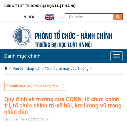
CỔNG TTĐT TRƯỜNG ĐẠI HỌC LUẬT HÀ NỘI
VIDEO
Phòng Tổ chức - Hành chính
TRƯỜNG ĐẠI HỌC LUẬT HÀ NỘI
Danh mục chính
Toggle
naviga
Văn bản pháp luật
Tổ chức bộ máy của Trường
☰ Danh mục phụ
(trượt sang phải → )
Quy định về trường của CQNN, tổ chức chính
trị, tổ chức chính trị-xã hội, lực lượng vũ trang
nhân dân
Đăng vào 16/12/2022 09:37