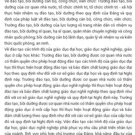
Về đào tạo, bồi dưỡng cán bộ, công chức, viên chức: Trường đào tạo, bồi
dưỡng của cơ quan nhà nước, tổ chức chính trị, tổ chức chính trị - xã hội
thực hiện nhiệm vụ đào tạo, bồi dưỡng theo quy định của Đảng và quy
định của pháp luật về đào tạo, bồi dưỡng cán bộ, công chức, viên chức;
Trường đào tạo, bồi dưỡng của lực lượng vũ trang nhân dân có nhiệm vụ
đào tạo, bồi dưỡng sĩ quan, hạ sĩ quan, quân nhân chuyên nghiệp và công
nhân quốc phòng; bồi dưỡng cán bộ lãnh đạo, quản lý về nhiệm vụ và kiến
thức quốc phòng, an ninh.
Về đào tạo các trình độ của giáo dục đại học, giáo dục nghề nghiệp, giáo
dục ở cấp học khác: Trường đào tạo, bồi dưỡng được cơ quan nhà nước
có thẩm quyền cho phép hoạt động đào tạo các trình độ của giáo dục đại
học thì thực hiện hoạt động đào tạo và bảo đảm chất lượng giáo dục đại
học theo quy định như đối với cơ sở giáo dục đại học và quy định tại Nghị
định này; Trường đào tạo, bồi dưỡng được cơ quan nhà nước có thẩm
quyền cho phép hoạt động giáo dục nghề nghiệp thì thực hiện hoạt động
đào tạo và bảo đảm chất lượng giáo dục nghề nghiệp theo quy định như
đối với cơ sở giáo dục nghề nghiệp và quy định tại Nghị định này; Trường
đào tạo, bồi dưỡng được cơ quan nhà nước có thẩm quyền cho phép hoạt
động giáo dục ở mỗi cấp học thì thực hiện hoạt động giáo dục và bảo
đảm chất lượng theo quy định như đối với các cơ sở giáo dục của cấp học
đó và quy định tại Nghị định này; Việc đào tạo các trình độ của giáo dục
đại học, giáo dục nghề nghiệp phải phục vụ nhu cầu phát triển nhân lực
của ngành, lĩnh vực phù hợp chủ trương của Đảng, khả năng đầu tư của