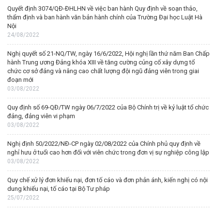
Quyết định 3074/QĐ-ĐHLHN về việc ban hành Quy định về soạn thảo,
thẩm định và ban hành văn bản hành chính của Trường Đại học Luật Hà
Nội
24/08/2022
Nghị quyết số 21-NQ/TW, ngày 16/6/2022, Hội nghị lần thứ năm Ban Chấp
hành Trung ương Đảng khóa XIII về tăng cường củng cố xây dựng tổ
chức cơ sở đảng và nâng cao chất lượng đội ngũ đảng viên trong giai
đoạn mới
03/08/2022
Quy định số 69-QĐ/TW ngày 06/7/2022 của Bộ Chính trị về kỷ luật tổ chức
đảng, đảng viên vi phạm
03/08/2022
Nghị định 50/2022/NĐ-CP ngày 02/08/2022 của Chính phủ quy định về
nghỉ hưu ở tuổi cao hơn đối với viên chức trong đơn vị sự nghiệp công lập
03/08/2022
Quy chế xử lý đơn khiếu nại, đơn tố cáo và đơn phản ánh, kiến nghị có nội
dung khiếu nại, tố cáo tại Bộ Tư pháp
25/07/2022