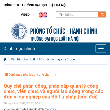
CỔNG TTĐT TRƯỜNG ĐẠI HỌC LUẬT HÀ NỘI
VIDEO
Phòng Tổ chức - Hành chính
TRƯỜNG ĐẠI HỌC LUẬT HÀ NỘI
Danh mục chính
Toggle
naviga
Văn bản pháp luật
Tổ chức bộ máy của Trường
☰ Danh mục phụ
(trượt sang phải → )
Quy chế phân công, phân cấp quản lý công
chức, viên chức và người lao động trong các
đơn vị sự nghiệp của Bộ Tư pháp (sửa đổi)
Đăng vào 07/01/2021 14:21
Xem Quyết định 518/QĐ-BTP:
TẠI ĐÂY