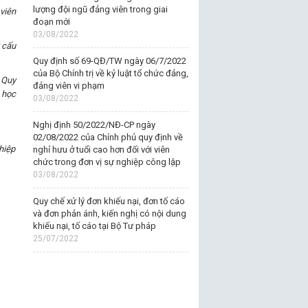
lượng đội ngũ đảng viên trong giai
viên
đoạn mới
03/08/2022
 cấu
Quy định số 69-QĐ/TW ngày 06/7/2022
của Bộ Chính trị về kỷ luật tổ chức đảng,
 Quy
đảng viên vi phạm
 học
03/08/2022
Nghị định 50/2022/NĐ-CP ngày
02/08/2022 của Chính phủ quy định về
hiệp
nghỉ hưu ở tuổi cao hơn đối với viên
chức trong đơn vị sự nghiệp công lập
03/08/2022
Quy chế xử lý đơn khiếu nại, đơn tố cáo
và đơn phản ánh, kiến nghị có nội dung
khiếu nại, tố cáo tại Bộ Tư pháp
25/07/2022