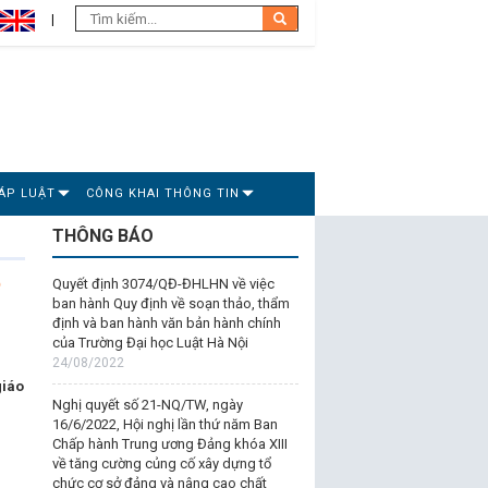
ÁP LUẬT
CÔNG KHAI THÔNG TIN
THÔNG BÁO
ề
Quyết định 3074/QĐ-ĐHLHN về việc
ban hành Quy định về soạn thảo, thẩm
định và ban hành văn bản hành chính
của Trường Đại học Luật Hà Nội
24/08/2022
giáo
Nghị quyết số 21-NQ/TW, ngày
16/6/2022, Hội nghị lần thứ năm Ban
Chấp hành Trung ương Đảng khóa XIII
về tăng cường củng cố xây dựng tổ
chức cơ sở đảng và nâng cao chất