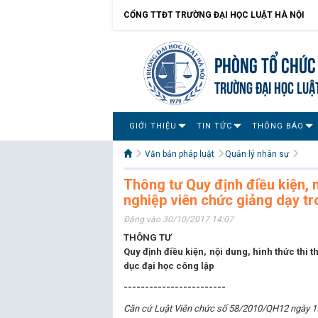
CỔNG TTĐT TRƯỜNG ĐẠI HỌC LUẬT HÀ NỘI
Phòng Tổ chức
TRƯỜNG ĐẠI HỌC LUẬ
GIỚI THIỆU
TIN TỨC
THÔNG BÁO
Văn bản pháp luật
Quản lý nhân sự
Thông tư Quy định điều kiện, 
nghiệp viên chức giảng dạy tr
Đăng vào 30/10/2017 14:07
THÔNG TƯ
Quy định điều kiện, nội dung, hình thức thi
dục đại học công lập
------------------------
Căn cứ Luật Viên chức số 58/2010/QH12 ngày 1