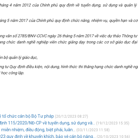
áng 4 năm 2012 của Chính phủ quy định về tuyển dụng, sử dụng và quản lý 
áng 5 năm 2017 của Chính phủ quy định chức năng, nhiệm vụ, quyền hạn và cơ
 Công văn số 2785/BNV-CCVC ngày 26 tháng 5 năm 2017 về việc dự thảo Thông tư
hạng chức danh nghề nghiệp viên chức giảng dạy trong các cơ sở giáo dục đại
n bộ quản lý giáo dục,
g tư Quy định điều kiện, nội dung, hình thức thi thăng hạng chức danh nghề ng
 học công lập.
lý tổ chức cán bộ Bộ Tư pháp
(20/12/2023 08:27)
định 115/2020/NĐ-CP về tuyển dụng, sử dụng và...
(19/12/2023 15:35)
miễn nhiệm, điều động, biệt phái, luân...
(03/11/2023 11:58)
3 quy định về khuyến khích, bảo vệ cán bộ năng...
(20/10/2023 10:56)