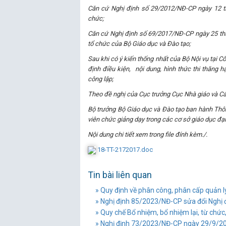
Căn cứ Nghị định số 29/2012/NĐ-CP ngày 12 th
chức;
Căn cứ Nghị định số 69/2017/NĐ-CP ngày 25 th
tổ chức của Bộ Giáo dục và Đào tạo;
Sau khi có ý kiến thống nhất của Bộ Nội vụ tại
định điều kiện, nội dung, hình thức thi thăng 
công lập;
Theo
đề nghị của Cục trưởng Cục Nhà giáo và Cá
Bộ trưởng Bộ Giáo dục và Đào tạo ban hành Thôn
viên chức giảng dạy trong các cơ sở giáo dục đại
Nội dung chi tiết xem trong file đính kèm./.
18-TT-2172017.doc
Tin bài liên quan
» Quy định về phân công, phân cấp quản 
» Nghị định 85/2023/NĐ-CP sửa đổi Nghị 
» Quy chế Bổ nhiệm, bổ nhiệm lại, từ chức, 
» Nghị định 73/2023/NĐ-CP ngày 29/9/202