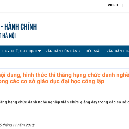
VIDEO
 - Hành chính
T HÀ NỘI
QUY CHẾ, QUY ĐỊNH
VĂN BẢN CỦA ĐẢNG
BIỂU MẪU
VĂN BẢN PH
nội dung, hình thức thi thăng hạng chức danh ngh
ong các cơ sở giáo dục đại học công lập
 thăng hạng chức danh nghề nghiệp viên chức giảng dạy trong các cơ sở 
5 tháng 11 năm 2010;