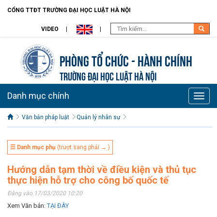
CỔNG TTĐT TRƯỜNG ĐẠI HỌC LUẬT HÀ NỘI
VIDEO
Phòng Tổ chức - Hành chính
TRƯỜNG ĐẠI HỌC LUẬT HÀ NỘI
Danh mục chính
Toggle
naviga
Văn bản pháp luật
Quản lý nhân sự
☰ Danh mục phụ
(trượt sang phải → )
Hướng dẫn tạm thời về điều kiện và thủ tục
thực hiện hỗ trợ cho công bố quốc tế
Đăng vào 17/03/2020 10:20
Xem Văn bản:
TẠI ĐÂY