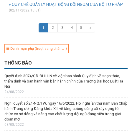
» QUY CHẾ QUẢN LÝ HOẠT ĐỘNG ĐỐI NGOẠI CỦA BỘ TƯ PHÁP
(02/11/2022 15:51)
1
2
3
4
5
»
☰ Danh mục phụ
(trượt sang phải → )
THÔNG BÁO
Quyết định 3074/QĐ-ĐHLHN về việc ban hành Quy định về soạn thảo,
thẩm định và ban hành văn bản hành chính của Trường Đại học Luật Hà
Nội
24/08/2022
Nghị quyết số 21-NQ/TW, ngày 16/6/2022, Hội nghị lần thứ năm Ban Chấp
hành Trung ương Đảng khóa XIII về tăng cường củng cố xây dựng tổ
chức cơ sở đảng và nâng cao chất lượng đội ngũ đảng viên trong giai
đoạn mới
03/08/2022