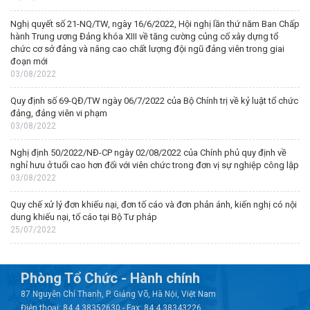
Nghị quyết số 21-NQ/TW, ngày 16/6/2022, Hội nghị lần thứ năm Ban Chấp
hành Trung ương Đảng khóa XIII về tăng cường củng cố xây dựng tổ
chức cơ sở đảng và nâng cao chất lượng đội ngũ đảng viên trong giai
đoạn mới
03/08/2022
Quy định số 69-QĐ/TW ngày 06/7/2022 của Bộ Chính trị về kỷ luật tổ chức
đảng, đảng viên vi phạm
03/08/2022
Nghị định 50/2022/NĐ-CP ngày 02/08/2022 của Chính phủ quy định về
nghỉ hưu ở tuổi cao hơn đối với viên chức trong đơn vị sự nghiệp công lập
03/08/2022
Quy chế xử lý đơn khiếu nại, đơn tố cáo và đơn phản ánh, kiến nghị có nội
dung khiếu nại, tố cáo tại Bộ Tư pháp
25/07/2022
Phòng Tổ Chức - Hành chính
87 Nguyễn Chí Thanh, P. Giảng Võ, Hà Nội, Việt Nam
Điện thoại: 84.4.38352630 - Fax: 84.4.38343226