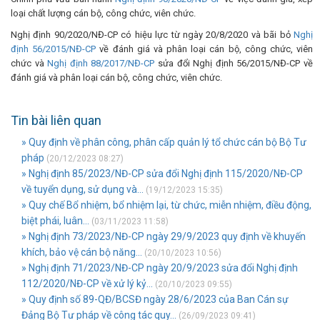
loại chất lượng cán bộ, công chức, viên chức.
Nghị định 90/2020/NĐ-CP có hiệu lực từ ngày 20/8/2020 và bãi bỏ
Nghị
định 56/2015/NĐ-CP
về đánh giá và phân loại cán bộ, công chức, viên
chức và
Nghị định 88/2017/NĐ-CP
sửa đổi Nghị định 56/2015/NĐ-CP về
đánh giá và phân loại cán bộ, công chức, viên chức.
Tin bài liên quan
» Quy định về phân công, phân cấp quản lý tổ chức cán bộ Bộ Tư
pháp
(20/12/2023 08:27)
» Nghị định 85/2023/NĐ-CP sửa đổi Nghị định 115/2020/NĐ-CP
về tuyển dụng, sử dụng và...
(19/12/2023 15:35)
» Quy chế Bổ nhiệm, bổ nhiệm lại, từ chức, miễn nhiệm, điều động,
biệt phái, luân...
(03/11/2023 11:58)
» Nghị định 73/2023/NĐ-CP ngày 29/9/2023 quy định về khuyến
khích, bảo vệ cán bộ năng...
(20/10/2023 10:56)
» Nghị định 71/2023/NĐ-CP ngày 20/9/2023 sửa đổi Nghị định
112/2020/NĐ-CP về xử lý kỷ...
(20/10/2023 09:55)
» Quy định số 89-QĐ/BCSĐ ngày 28/6/2023 của Ban Cán sự
Đảng Bộ Tư pháp về công tác quy...
(26/09/2023 09:41)