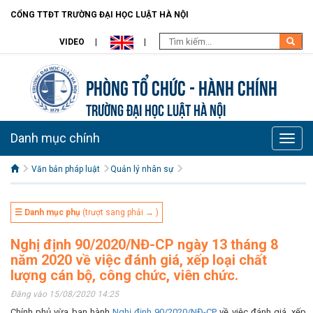
CỔNG TTĐT TRƯỜNG ĐẠI HỌC LUẬT HÀ NỘI
VIDEO
Phòng Tổ chức - Hành chính
TRƯỜNG ĐẠI HỌC LUẬT HÀ NỘI
Danh mục chính
Toggle
naviga
Văn bản pháp luật
Quản lý nhân sự
☰ Danh mục phụ
(trượt sang phải → )
Nghị định 90/2020/NĐ-CP ngày 13 tháng 8
năm 2020 về việc đánh giá, xếp loại chất
lượng cán bộ, công chức, viên chức.
Đăng vào 15/08/2020 14:25
Chính phủ vừa ban hành
Nghị định 90/2020/NĐ-CP
về việc đánh giá, xếp