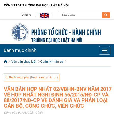
CỔNG TTĐT TRƯỜNG ĐẠI HỌC LUẬT HÀ NỘI
VIDEO
Phòng Tổ chức - Hành chính
TRƯỜNG ĐẠI HỌC LUẬT HÀ NỘI
Danh mục chính
Toggle
naviga
Văn bản pháp luật
Quản lý nhân sự
☰ Danh mục phụ
(trượt sang phải → )
VĂN BẢN HỢP NHẤT 02/VBHN-BNV NĂM 2017
VỀ HỢP NHẤT NGHỊ ĐỊNH 56/2015/NĐ-CP VÀ
88/2017/NĐ-CP VỀ ĐÁNH GIÁ VÀ PHÂN LOẠI
CÁN BỘ, CÔNG CHỨC, VIÊN CHỨC
Đăng vào 02/08/2021 09:54