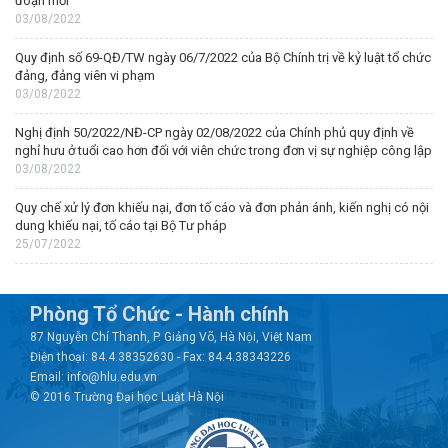
đoạn mới
03/08/2022
Quy định số 69-QĐ/TW ngày 06/7/2022 của Bộ Chính trị về kỷ luật tổ chức
đảng, đảng viên vi phạm
03/08/2022
Nghị định 50/2022/NĐ-CP ngày 02/08/2022 của Chính phủ quy định về
nghỉ hưu ở tuổi cao hơn đối với viên chức trong đơn vị sự nghiệp công lập
03/08/2022
Quy chế xử lý đơn khiếu nại, đơn tố cáo và đơn phản ánh, kiến nghị có nội
dung khiếu nại, tố cáo tại Bộ Tư pháp
25/07/2022
Phòng Tổ Chức - Hành chính
87 Nguyễn Chí Thanh, P. Giảng Võ, Hà Nội, Việt Nam
Điện thoại: 84.4.38352630 - Fax: 84.4.38343226
Email: info@hlu.edu.vn
© 2016 Trường Đại học Luật Hà Nội