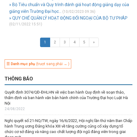
» Bộ Tiêu chuẩn và Quy trình đánh giá hoạt động giảng dạy của
giảng viên Trường Đại học...
(10/02/2023 09:36)
» QUY CHẾ QUẢN LÝ HOẠT ĐỘNG ĐỐI NGOẠI CỦA BỘ TƯ PHÁP
(02/11/2022 15:51)
1
2
3
4
5
»
☰ Danh mục phụ
(trượt sang phải → )
THÔNG BÁO
Quyết định 3074/QĐ-ĐHLHN về việc ban hành Quy định về soạn thảo,
thẩm định và ban hành văn bản hành chính của Trường Đại học Luật Hà
Nội
24/08/2022
Nghị quyết số 21-NQ/TW, ngày 16/6/2022, Hội nghị lần thứ năm Ban Chấp
hành Trung ương Đảng khóa XIII về tăng cường củng cố xây dựng tổ
chức cơ sở đảng và nâng cao chất lượng đội ngũ đảng viên trong giai