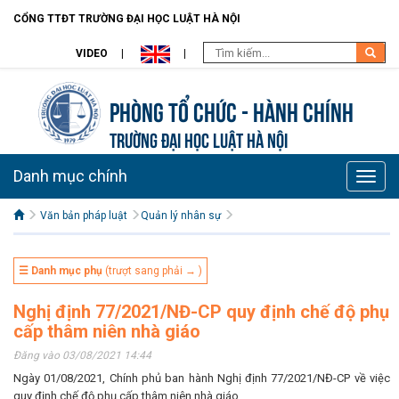
CỔNG TTĐT TRƯỜNG ĐẠI HỌC LUẬT HÀ NỘI
VIDEO
Phòng Tổ chức - Hành chính
TRƯỜNG ĐẠI HỌC LUẬT HÀ NỘI
Danh mục chính
Toggle
naviga
Văn bản pháp luật
Quản lý nhân sự
☰ Danh mục phụ
(trượt sang phải → )
Nghị định 77/2021/NĐ-CP quy định chế độ phụ
cấp thâm niên nhà giáo
Đăng vào 03/08/2021 14:44
Ngày 01/08/2021, Chính phủ ban hành Nghị định 77/2021/NĐ-CP về việc
quy định chế độ phụ cấp thâm niên nhà giáo.