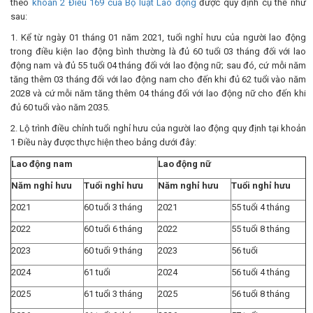
theo
khoản 2 Điều 169 của Bộ luật Lao động
được quy định cụ thể như
sau:
1. Kể từ ngày 01 tháng 01 năm 2021, tuổi nghỉ hưu của người lao động
trong điều kiện lao động bình thường là đủ 60 tuổi 03 tháng đối với lao
động nam và đủ 55 tuổi 04 tháng đối với lao động nữ; sau đó, cứ mỗi năm
tăng thêm 03 tháng đối với lao động nam cho đến khi đủ 62 tuổi vào năm
2028 và cứ mỗi năm tăng thêm 04 tháng đối với lao động nữ cho đến khi
đủ 60 tuổi vào năm 2035.
2. Lộ trình điều chỉnh tuổi nghỉ hưu của người lao động quy định tại khoản
1 Điều này được thực hiện theo bảng dưới đây:
Lao động nam
Lao động nữ
Năm nghỉ hưu
Tuổi nghỉ hưu
Năm nghỉ hưu
Tuổi nghỉ hưu
2021
60 tuổi 3 tháng
2021
55 tuổi 4 tháng
2022
60 tuổi 6 tháng
2022
55 tuổi 8 tháng
2023
60 tuổi 9 tháng
2023
56 tuổi
2024
61 tuổi
2024
56 tuổi 4 tháng
2025
61 tuổi 3 tháng
2025
56 tuổi 8 tháng