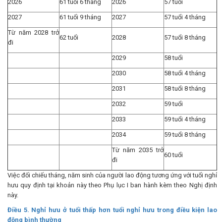
2026
61 tuổi 6 tháng
2026
57 tuổi
2027
61 tuổi 9 tháng
2027
57 tuổi 4 tháng
Từ năm 2028 trở
62 tuổi
2028
57 tuổi 8 tháng
đi
2029
58 tuổi
2030
58 tuổi 4 tháng
2031
58 tuổi 8 tháng
2032
59 tuổi
2033
59 tuổi 4 tháng
2034
59 tuổi 8 tháng
Từ năm 2035 trở
60 tuổi
đi
Việc đối chiếu tháng, năm sinh của người lao động tương ứng với tuổi nghỉ
hưu quy định tại khoản này theo Phụ lục I ban hành kèm theo Nghị định
này.
Điều 5. Nghỉ hưu ở tuổi thấp hơn tuổi nghỉ hưu trong điều kiện lao
động bình thường