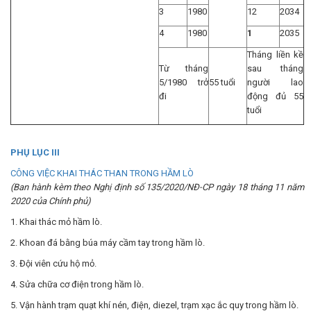
3
1980
12
2034
4
1980
1
2035
Tháng liền kề
Từ tháng
sau tháng
5/1980 trở
55 tuổi
người lao
đi
động đủ 55
tuổi
PHỤ LỤC III
CÔNG VIỆC KHAI THÁC THAN TRONG HẦM LÒ
(Ban hành kèm theo Nghị định số 135/2020/NĐ-CP ngày 18 tháng 11 năm
2020 của Chính phủ)
1. Khai thác mỏ hầm lò.
2. Khoan đá bằng búa máy cầm tay trong hầm lò.
3. Đội viên cứu hộ mỏ.
4. Sửa chữa cơ điện trong hầm lò.
5. Vận hành trạm quạt khí nén, điện, diezel, trạm xạc ắc quy trong hầm lò.