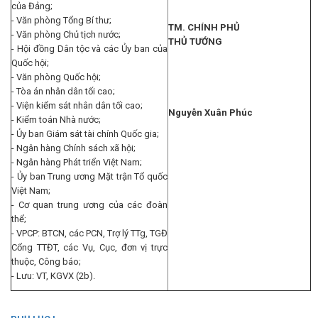
của Đảng;
- Văn phòng Tổng Bí thư;
TM. CHÍNH PHỦ
- Văn phòng Chủ tịch nước;
THỦ TƯỚNG
- Hội đồng Dân tộc và các Ủy ban của
Quốc hội;
- Văn phòng Quốc hội;
- Tòa án nhân dân tối cao;
- Viện kiểm sát nhân dân tối cao;
Nguyễn Xuân Phúc
- Kiểm toán Nhà nước;
- Ủy ban Giám sát tài chính Quốc gia;
- Ngân hàng Chính sách xã hội;
- Ngân hàng Phát triển Việt Nam;
- Ủy ban Trung ương Mặt trận Tổ quốc
Việt Nam;
- Cơ quan trung ương của các đoàn
thể;
- VPCP: BTCN, các PCN, Trợ lý TTg, TGĐ
Cổng TTĐT, các Vụ, Cục, đơn vị trực
thuộc, Công báo;
- Lưu: VT, KGVX (2b).