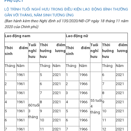
PHỤ LỤC I
LỘ TRÌNH TUỔI NGHỈ HƯU TRONG ĐIỀU KIỆN LAO ĐỘNG BÌNH THƯỜNG
GẮN VỚI THÁNG, NĂM SINH TƯƠNG ỨNG
(Ban hành kèm theo Nghị định số 135/2020/NĐ-CP ngày 18 tháng 11 năm
2020 của Chính phủ)
Lao động nam
Lao động nữ
Tuổi
Thời điểm
Tuổi
Thời điểm
Thời điểm
Thời điểm
nghỉ
hưởng lương
nghỉ
hưởng lương
sinh
sinh
hưu
hưu
hưu
hưu
Tháng
Năm
Tháng
Năm
Tháng
Năm
Tháng
Năm
1
1961
5
2021
1
1966
6
2021
2
1961
6
2021
2
1966
7
2021
3
1961
7
2021
3
1966
8
2021
55 tuổi
4
1961
8
2021
4
1966
9
2021
60 tuổi
4
5
1961
3
9
2021
5
1966
10
2021
tháng
tháng
6
1961
10
2021
6
1966
11
2021
7
1961
11
2021
7
1966
12
2021