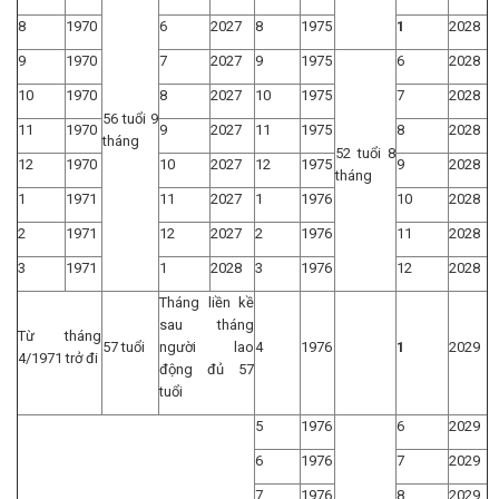
8
1970
6
2027
8
1975
1
2028
9
1970
7
2027
9
1975
6
2028
10
1970
8
2027
10
1975
7
2028
56 tuổi 9
11
1970
9
2027
11
1975
8
2028
tháng
52 tuổi 8
12
1970
10
2027
12
1975
9
2028
tháng
1
1971
11
2027
1
1976
10
2028
2
1971
12
2027
2
1976
11
2028
3
1971
1
2028
3
1976
12
2028
Tháng liền kề
sau tháng
Từ tháng
57 tuổi
người lao
4
1976
1
2029
4/1971 trở đi
động đủ 57
tuổi
5
1976
6
2029
6
1976
7
2029
7
1976
8
2029