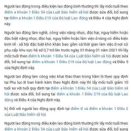
Người lao động trong điều kiện lao động bình thường thì lấy mốc tuổi theo
điểm a khoản 1 Điều 54 của Luật Bảo hiểm xã hội
được sửa đổi, bổ sung
tại
điểm a khoản 1 Điều 219 của Bộ luật Lao động
và Điều 4 của Nghị định
này.
Người lao động làm nghề, công việc nặng nhọc, độc hại, nguy hiểm hoặc
đặc biệt nặng nhọc, độc hại, nguy hiểm hoặc làm việc ở vùng có điều kiện
kinh tế - xã hội đặc biệt khó khăn bao gồm cả thời gian làm việc ở nơi có
phụ cấp khu vực hệ số 0,7 trở lên trước ngày 01 tháng 01 năm 2021 thì lấy
mốc tuổi theo
điểm b khoản 1 Điều 54 của Luật Bảo hiểm xã hội
được sửa
đổi, bổ sung tại
điểm a khoản 1 Điều 219 của Bộ luật Lao động
và Điều 5
của Nghị định này.
Người lao động làm công việc khai thác than trong hầm lò theo quy định
tại Phụ lục III ban hành kèm theo Nghị định này thì lấy mốc tuổi giảm 10
tuổi so với tuổi quy định tại
điểm a khoản 1 Điều 54 của Luật Bảo hiểm xã
hội
được sửa đổi, bổ sung tại
điểm a khoản 1 Điều 219 của Bộ luật Lao
động
và Điều 4 của Nghị định này.
b) Đối với người lao động quy định tại
điểm đ và điểm e khoản 1 Điều 2
của Luật Bảo hiểm xã hội
Người lao động trong điều kiện lao động bình thường thì lấy mốc tuổi theo
điểm a khoản 2 Điều 54 của Luật Bảo hiểm xã hội
được sửa đổi, bổ sung