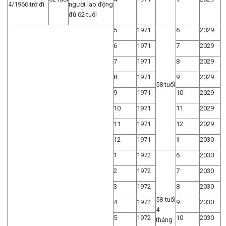
4/1966 trở đi
người lao động
đủ 62 tuổi
5
1971
6
2029
6
1971
7
2029
7
1971
8
2029
8
1971
9
2029
58 tuổi
9
1971
10
2029
10
1971
11
2029
11
1971
12
2029
12
1971
1
2030
1
1972
6
2030
2
1972
7
2030
3
1972
8
2030
58 tuổi
4
1972
9
2030
4
5
1972
10
2030
tháng