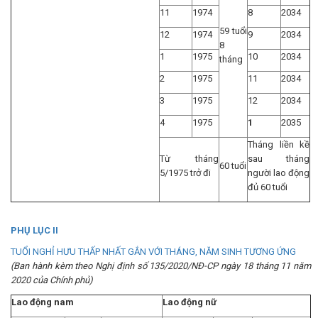
11
1974
8
2034
59 tuổi
12
1974
9
2034
8
1
1975
10
2034
tháng
2
1975
11
2034
3
1975
12
2034
4
1975
1
2035
Tháng liền kề
Từ tháng
sau tháng
60 tuổi
5/1975 trở đi
người lao động
đủ 60 tuổi
PHỤ LỤC II
TUỔI NGHỈ HƯU THẤP NHẤT GẮN VỚI THÁNG, NĂM SINH TƯƠNG ỨNG
(Ban hành kèm theo Nghị định số 135/2020/NĐ-CP ngày 18 tháng 11 năm
2020 của Chính phủ)
Lao động nam
Lao động nữ