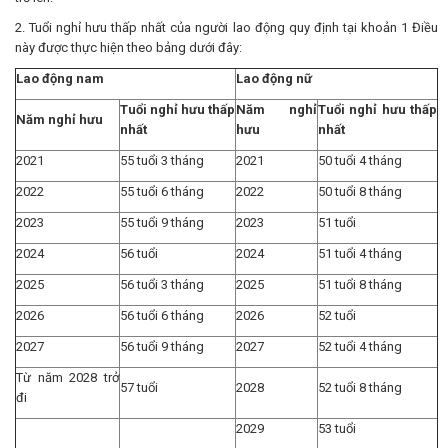
2. Tuổi nghỉ hưu thấp nhất của người lao động quy định tại khoản 1 Điều
này được thực hiện theo bảng dưới đây:
Lao động nam
Lao động nữ
Tuổi nghỉ hưu thấp
Năm nghỉ
Tuổi nghỉ hưu thấp
Năm nghỉ hưu
nhất
hưu
nhất
2021
55 tuổi 3 tháng
2021
50 tuổi 4 tháng
2022
55 tuổi 6 tháng
2022
50 tuổi 8 tháng
2023
55 tuổi 9 tháng
2023
51 tuổi
2024
56 tuổi
2024
51 tuổi 4 tháng
2025
56 tuổi 3 tháng
2025
51 tuổi 8 tháng
2026
56 tuổi 6 tháng
2026
52 tuổi
2027
56 tuổi 9 tháng
2027
52 tuổi 4 tháng
Từ năm 2028 trở
57 tuổi
2028
52 tuổi 8 tháng
đi
2029
53 tuổi