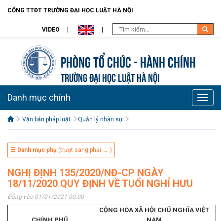
CỔNG TTĐT TRƯỜNG ĐẠI HỌC LUẬT HÀ NỘI
VIDEO
Phòng Tổ chức - Hành chính
TRƯỜNG ĐẠI HỌC LUẬT HÀ NỘI
Danh mục chính
Toggle
naviga
Văn bản pháp luật
Quản lý nhân sự
☰ Danh mục phụ
(trượt sang phải → )
NGHỊ ĐỊNH 135/2020/NĐ-CP NGÀY
18/11/2020 QUY ĐỊNH VỀ TUỔI NGHỈ HƯU
Đăng vào 01/01/2021 00:00
CỘNG HÒA XÃ HỘI CHỦ NGHĨA VIỆT
CHÍNH PHỦ
NAM