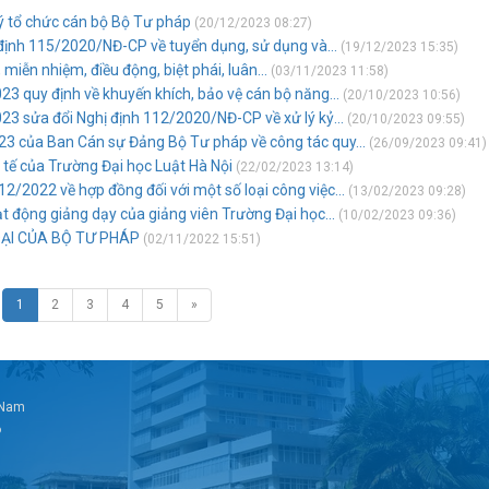
lý tổ chức cán bộ Bộ Tư pháp
(20/12/2023 08:27)
định 115/2020/NĐ-CP về tuyển dụng, sử dụng và...
(19/12/2023 15:35)
miễn nhiệm, điều động, biệt phái, luân...
(03/11/2023 11:58)
3 quy định về khuyến khích, bảo vệ cán bộ năng...
(20/10/2023 10:56)
3 sửa đổi Nghị định 112/2020/NĐ-CP về xử lý kỷ...
(20/10/2023 09:55)
3 của Ban Cán sự Đảng Bộ Tư pháp về công tác quy...
(26/09/2023 09:41)
 tế của Trường Đại học Luật Hà Nội
(22/02/2023 13:14)
/2022 về hợp đồng đối với một số loại công việc...
(13/02/2023 09:28)
t động giảng dạy của giảng viên Trường Đại học...
(10/02/2023 09:36)
OẠI CỦA BỘ TƯ PHÁP
(02/11/2022 15:51)
1
2
3
4
5
»
t Nam
6