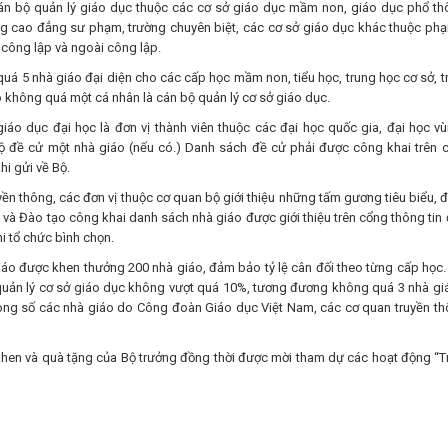
 cán bộ quản lý giáo dục thuộc các cơ sở giáo dục mầm non, giáo dục phổ th
ng cao đẳng sư phạm, trường chuyên biệt, các cơ sở giáo dục khác thuộc phạ
 công lập và ngoài công lập.
á 5 nhà giáo đại diện cho các cấp học mầm non, tiểu học, trung học cơ sở, t
 không quá một cá nhân là cán bộ quản lý cơ sở giáo dục.
iáo dục đại học là đơn vị thành viên thuộc các đại học quốc gia, đại học vù
ộ đề cử một nhà giáo (nếu có.) Danh sách đề cử phải được công khai trên 
hi gửi về Bộ.
n thông, các đơn vị thuộc cơ quan bộ giới thiệu những tấm gương tiêu biểu, 
 và Đào tạo công khai danh sách nhà giáo được giới thiệu trên cổng thông tin 
i tổ chức bình chọn.
iáo được khen thưởng 200 nhà giáo, đảm bảo tỷ lệ cân đối theo từng cấp học.
quản lý cơ sở giáo dục không vượt quá 10%, tương đương không quá 3 nhà gi
trong số các nhà giáo do Công đoàn Giáo dục Việt Nam, các cơ quan truyền th
hen và quà tặng của Bộ trưởng đồng thời được mời tham dự các hoạt động “Tr