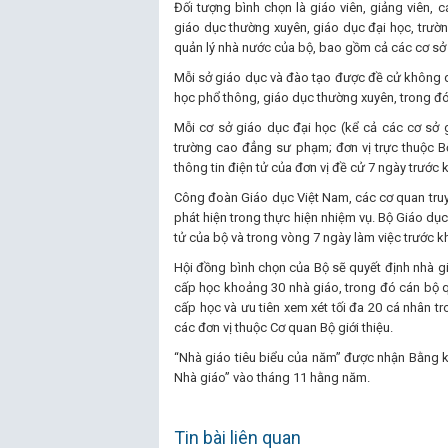
Đối tượng bình chọn là giáo viên, giảng viên,
giáo dục thường xuyên, giáo dục đại học, trườ
quản lý nhà nước của bộ, bao gồm cả các cơ sở
Mỗi sở giáo dục và đào tạo được đề cử không qu
học phổ thông, giáo dục thường xuyên, trong đó
Mỗi cơ sở giáo dục đại học (kể cả các cơ sở g
trường cao đẳng sư phạm; đơn vị trực thuộc B
thông tin điện tử của đơn vị đề cử 7 ngày trước k
Công đoàn Giáo dục Việt Nam, các cơ quan truyề
phát hiện trong thực hiện nhiệm vụ. Bộ Giáo dục
tử của bộ và trong vòng 7 ngày làm việc trước kh
Hội đồng bình chọn của Bộ sẽ quyết định nhà g
cấp học khoảng 30 nhà giáo, trong đó cán bộ 
cấp học và ưu tiên xem xét tối đa 20 cá nhân 
các đơn vị thuộc Cơ quan Bộ giới thiệu.
“Nhà giáo tiêu biểu của năm” được nhận Bằng k
Nhà giáo” vào tháng 11 hằng năm.
Tin bài liên quan