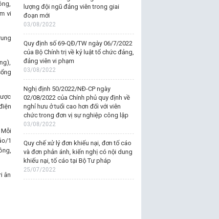
ông,
lượng đội ngũ đảng viên trong giai
m vi
đoạn mới
03/08/2022
rung
Quy định số 69-QĐ/TW ngày 06/7/2022
của Bộ Chính trị về kỷ luật tổ chức đảng,
đảng viên vi phạm
ng),
03/08/2022
cổng
Nghị định 50/2022/NĐ-CP ngày
được
02/08/2022 của Chính phủ quy định về
điện
nghỉ hưu ở tuổi cao hơn đối với viên
chức trong đơn vị sự nghiệp công lập
03/08/2022
 Mỗi
áo/1
Quy chế xử lý đơn khiếu nại, đơn tố cáo
ông,
và đơn phản ánh, kiến nghị có nội dung
khiếu nại, tố cáo tại Bộ Tư pháp
25/07/2022
i ân