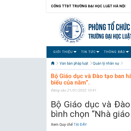
CỔNG TTĐT TRƯỜNG ĐẠI HỌC LUẬT HÀ NỘI
Phòng Tổ chức
TRƯỜNG ĐẠI HỌC LUẬ
GIỚI THIỆU
TIN TỨC
THÔNG BÁO
Văn bản pháp luật
Quản lý nhân sự
Bộ Giáo dục và Đào tạo ban hà
biểu của năm”.
Đăng vào 21/01/2022 10:41
Bộ Giáo dục và Đào
bình chọn “Nhà giáo 
Xem Quy chế
TẠI ĐÂY