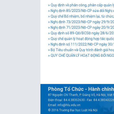
» Quy định về phân công, phân cấp quản 
» Nghị định 85/2023/NĐ-CP sửa đổi Nghị 
» Quy chế Bổ nhiệm, bổ nhiệm lại, từ chức, 
» Nghị định 73/2023/NĐ-CP ngày 29/9/202
» Nghị định 71/2023/NĐ-CP ngày 20/9/202
» Quy định số 89-QĐ/BCSĐ ngày 28/6/202
» Quy chế quản lý hoạt động hợp tác quốc
» Nghị định số 111/2022/NĐ-CP ngày 30/12
» Bộ Tiêu chuẩn và Quy trình đánh giá hoạ
» QUY CHẾ QUẢN LÝ HOẠT ĐỘNG ĐỐI NG
Phòng Tổ Chức - Hành chính
87 Nguyễn Chí Thanh, P. Giảng Võ, Hà Nội, Việ
Điện thoại: 84.4.38352630 - Fax: 84.4.3834322
Email: info@hlu.edu.vn
© 2016 Trường Đại học Luật Hà Nội