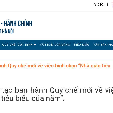
VIDEO
 - Hành chính
T HÀ NỘI
QUY CHẾ, QUY ĐỊNH
VĂN BẢN CỦA ĐẢNG
BIỂU MẪU
VĂN BẢN PH
nh Quy chế mới về việc bình chọn “Nhà giáo tiêu
 tạo ban hành Quy chế mới về vi
tiêu biểu của năm”.