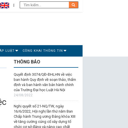
ÁP LUẬT
CÔNG KHAI THÔNG TIN
THÔNG BÁO
Quyết định 3074/QĐ-ĐHLHN về việc
ban hành Quy định về soạn thảo, thẩm
định và ban hành văn bản hành chính
của Trường Đại học Luật Hà Nội
24/08/2022
ệc
Nghị quyết số 21-NQ/TW, ngày
16/6/2022, Hội nghị lần thứ năm Ban
Chấp hành Trung ương Đảng khóa XIII
về tăng cường củng cố xây dựng tổ
chức cơ sở đảng và nâng cao chất