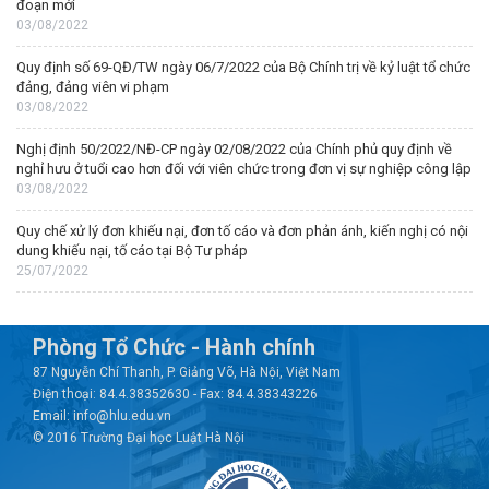
đoạn mới
03/08/2022
Quy định số 69-QĐ/TW ngày 06/7/2022 của Bộ Chính trị về kỷ luật tổ chức
đảng, đảng viên vi phạm
03/08/2022
Nghị định 50/2022/NĐ-CP ngày 02/08/2022 của Chính phủ quy định về
nghỉ hưu ở tuổi cao hơn đối với viên chức trong đơn vị sự nghiệp công lập
03/08/2022
Quy chế xử lý đơn khiếu nại, đơn tố cáo và đơn phản ánh, kiến nghị có nội
dung khiếu nại, tố cáo tại Bộ Tư pháp
25/07/2022
Phòng Tổ Chức - Hành chính
87 Nguyễn Chí Thanh, P. Giảng Võ, Hà Nội, Việt Nam
Điện thoại: 84.4.38352630 - Fax: 84.4.38343226
Email: info@hlu.edu.vn
© 2016 Trường Đại học Luật Hà Nội