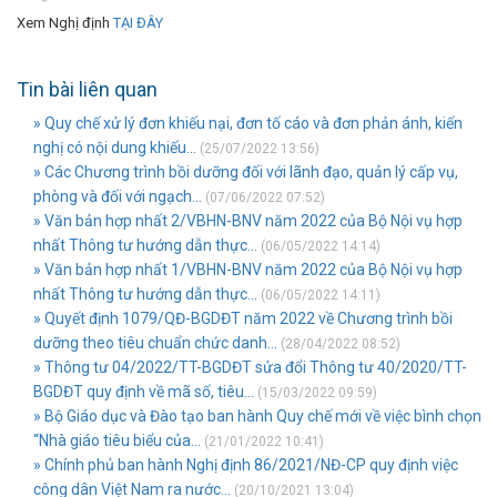
Xem Nghị định
TẠI ĐÂY
Tin bài liên quan
» Quy chế xử lý đơn khiếu nại, đơn tố cáo và đơn phản ánh, kiến
nghị có nội dung khiếu...
(25/07/2022 13:56)
» Các Chương trình bồi dưỡng đối với lãnh đạo, quản lý cấp vụ,
phòng và đối với ngạch...
(07/06/2022 07:52)
» Văn bản hợp nhất 2/VBHN-BNV năm 2022 của Bộ Nội vụ hợp
nhất Thông tư hướng dẫn thực...
(06/05/2022 14:14)
» Văn bản hợp nhất 1/VBHN-BNV năm 2022 của Bộ Nội vụ hợp
nhất Thông tư hướng dẫn thực...
(06/05/2022 14:11)
» Quyết định 1079/QĐ-BGDĐT năm 2022 về Chương trình bồi
dưỡng theo tiêu chuẩn chức danh...
(28/04/2022 08:52)
» Thông tư 04/2022/TT-BGDĐT sửa đổi Thông tư 40/2020/TT-
BGDĐT quy định về mã số, tiêu...
(15/03/2022 09:59)
» Bộ Giáo dục và Đào tạo ban hành Quy chế mới về việc bình chọn
“Nhà giáo tiêu biểu của...
(21/01/2022 10:41)
» Chính phủ ban hành Nghị định 86/2021/NĐ-CP quy định việc
công dân Việt Nam ra nước...
(20/10/2021 13:04)