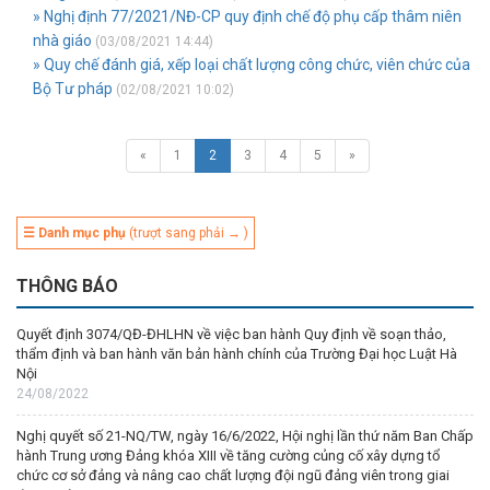
» Nghị định 77/2021/NĐ-CP quy định chế độ phụ cấp thâm niên
nhà giáo
(03/08/2021 14:44)
» Quy chế đánh giá, xếp loại chất lượng công chức, viên chức của
Bộ Tư pháp
(02/08/2021 10:02)
«
1
2
3
4
5
»
☰ Danh mục phụ
(trượt sang phải → )
THÔNG BÁO
Quyết định 3074/QĐ-ĐHLHN về việc ban hành Quy định về soạn thảo,
thẩm định và ban hành văn bản hành chính của Trường Đại học Luật Hà
Nội
24/08/2022
Nghị quyết số 21-NQ/TW, ngày 16/6/2022, Hội nghị lần thứ năm Ban Chấp
hành Trung ương Đảng khóa XIII về tăng cường củng cố xây dựng tổ
chức cơ sở đảng và nâng cao chất lượng đội ngũ đảng viên trong giai