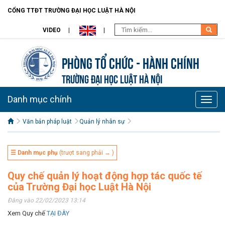
CỔNG TTĐT TRƯỜNG ĐẠI HỌC LUẬT HÀ NỘI
VIDEO
Phòng Tổ chức - Hành chính
TRƯỜNG ĐẠI HỌC LUẬT HÀ NỘI
Danh mục chính
Toggle
naviga
Văn bản pháp luật
Quản lý nhân sự
☰ Danh mục phụ
(trượt sang phải → )
Quy chế quản lý hoạt động hợp tác quốc tế
của Trường Đại học Luật Hà Nội
Đăng vào 22/02/2023 13:14
Xem Quy chế
TẠI ĐÂY