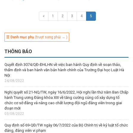
«
1
2
3
4
5
☰ Danh mục phụ
(trượt sang phải → )
THÔNG BÁO
Quyết định 3074/QĐ-ĐHLHN về việc ban hành Quy định về soạn thảo,
thẩm định và ban hành văn bản hành chính của Trường Đại học Luật Hà
Nội
24/08/2022
Nghị quyết số 21-NQ/TW, ngày 16/6/2022, Hội nghị lần thứ năm Ban Chấp
hành Trung ương Đảng khóa XIII về tăng cường củng cố xây dựng tổ
chức cơ sở đảng và nâng cao chất lượng đội ngũ đảng viên trong giai
đoạn mới
03/08/2022
Quy định số 69-QĐ/TW ngày 06/7/2022 của Bộ Chính trị về kỷ luật tổ chức
đảng, đảng viên vi phạm