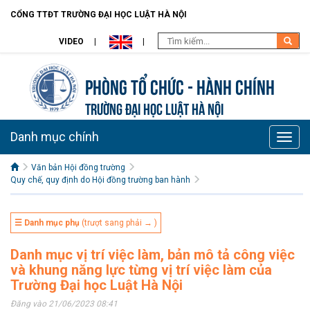
CỔNG TTĐT TRƯỜNG ĐẠI HỌC LUẬT HÀ NỘI
VIDEO
Phòng Tổ chức - Hành chính
TRƯỜNG ĐẠI HỌC LUẬT HÀ NỘI
Danh mục chính
Toggle
naviga
Văn bản Hội đồng trường
Quy chế, quy định do Hội đồng trường ban hành
☰ Danh mục phụ
(trượt sang phải → )
Danh mục vị trí việc làm, bản mô tả công việc
và khung năng lực từng vị trí việc làm của
Trường Đại học Luật Hà Nội
Đăng vào 21/06/2023 08:41