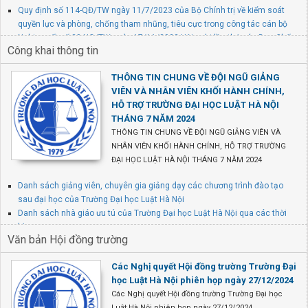
Quy định số 114-QĐ/TW ngày 11/7/2023 của Bộ Chính trị về kiểm soát
quyền lực và phòng, chống tham nhũng, tiêu cực trong công tác cán bộ
Nghị quyết số 28-NQ/TW ngày 17/11/2022 Hội nghị lần thứ sáu Ban Chấp
Công khai thông tin
hành Trung ương Đảng khóa XIII về tiếp tục đổi mới phương thức lãnh đạo,
cầm quyền của Đảng đối với hệ thống chính trị trong giai đoạn mới
THÔNG TIN CHUNG VỀ ĐỘI NGŨ GIẢNG
Hướng dẫn số 25-HD/BCĐTW ngày 01/8/2022 của Ban Chỉ đạo Trung
VIÊN VÀ NHÂN VIÊN KHỐI HÀNH CHÍNH,
ương về phòng, chống tham nhũng, tiêu cực về một số nội dung về công
HỖ TRỢ TRƯỜNG ĐẠI HỌC LUẬT HÀ NỘI
tác phòng, chống tiêu cực
THÁNG 7 NĂM 2024
THÔNG TIN CHUNG VỀ ĐỘI NGŨ GIẢNG VIÊN VÀ
NHÂN VIÊN KHỐI HÀNH CHÍNH, HỖ TRỢ TRƯỜNG
ĐẠI HỌC LUẬT HÀ NỘI THÁNG 7 NĂM 2024
Danh sách giảng viên, chuyên gia giảng dạy các chương trình đào tạo
sau đại học của Trường Đại học Luật Hà Nội
Danh sách nhà giáo ưu tú của Trường Đại học Luật Hà Nội qua các thời
kỳ
Văn bản Hội đồng trường
Danh sách giảng viên, chuyên gia thỉnh giảng các chương trình đào tạo
đại học của Trường Đại học Luật Hà Nội (năm 2021)
Các Nghị quyết Hội đồng trường Trường Đại
học Luật Hà Nội phiên họp ngày 27/12/2024
Các Nghị quyết Hội đồng trường Trường Đại học
Luật Hà Nội phiên họp ngày 27/12/2024