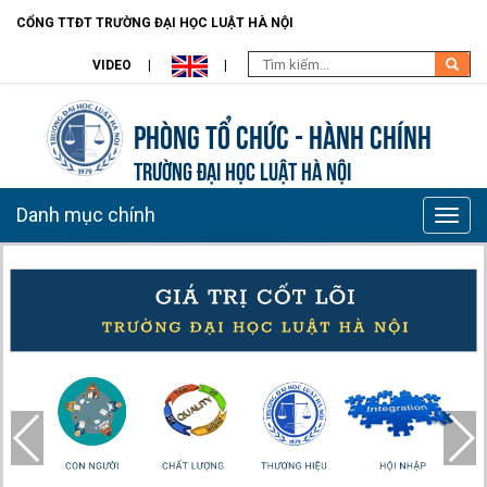
CỔNG TTĐT TRƯỜNG ĐẠI HỌC LUẬT HÀ NỘI
VIDEO
Phòng Tổ chức - Hành chính
TRƯỜNG ĐẠI HỌC LUẬT HÀ NỘI
Danh mục chính
Toggle
naviga