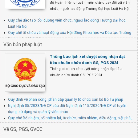
độ Hoàn thiện chuyên môn giảng dạy đối với viên
chức, người lao động Trường Đại học Luật Hà Nội
Quy chế đào tạo, bồi dưỡng viên chức, người lao động Trường Đại học
Luật Hà Nội
Quy chế tổ chức và hoạt động của Hội đồng Khoa học và Đào tạo Trường
Đại học Luật Hà Nội
Văn bản pháp luật
Quy định tạm thời về phối hợp phân công giảng viên Phân hiệu giảng dạy
tại trụ sở chính, cơ sở II và các đơn vị liên kết đào tạo của Trường
Thông báo lịch xét duyệt công nhận đạt
tiêu chuẩn chức danh GS, PGS 2024
Thông báo lịch xét duyệt công nhận đạt tiêu
chuẩn chức danh GS, PGS 2024
Quy định về phân công, phân cấp quản lý tổ chức cán bộ Bộ Tư pháp
Nghị định 85/2023/NĐ-CP sửa đổi Nghị định 115/2020/NĐ-CP về tuyển
dụng, sử dụng và quản lý viên chức.
Quy chế Bổ nhiệm, bổ nhiệm lại, từ chức, miễn nhiệm, điều động, biệt phái,
luân chuyển công chức, viên chức của Bộ Tư pháp
Về GS, PGS, GVCC