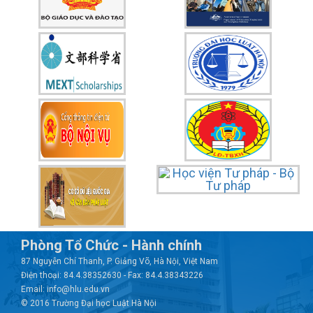
Phòng Tổ Chức - Hành chính
87 Nguyễn Chí Thanh, P. Giảng Võ, Hà Nội, Việt Nam
Điện thoại: 84.4.38352630 - Fax: 84.4.38343226
Email: info@hlu.edu.vn
© 2016 Trường Đại học Luật Hà Nội