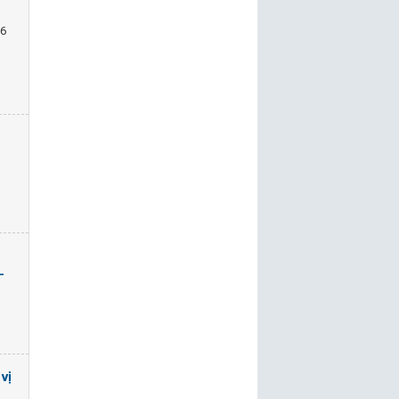
16
-
vị