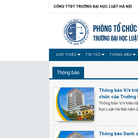
CỔNG TTĐT TRƯỜNG ĐẠI HỌC LUẬT HÀ NỘI
Phòng Tổ chức
TRƯỜNG ĐẠI HỌC LUẬ
GIỚI THIỆU
TIN TỨC
THÔNG BÁO
Thông báo
Thông báo V/v triệ
chức của Trường 
Thông báo V/v triệu tậ
học Luật Hà Nội năm 
Thông báo Danh sá