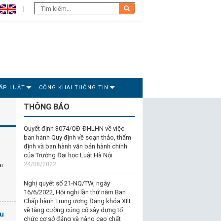
ÁP LUẬT
CÔNG KHAI THÔNG TIN
THÔNG BÁO
Quyết định 3074/QĐ-ĐHLHN về việc
ban hành Quy định về soạn thảo, thẩm
định và ban hành văn bản hành chính
của Trường Đại học Luật Hà Nội
24/08/2022
ại
Nghị quyết số 21-NQ/TW, ngày
16/6/2022, Hội nghị lần thứ năm Ban
Chấp hành Trung ương Đảng khóa XIII
về tăng cường củng cố xây dựng tổ
ều
chức cơ sở đảng và nâng cao chất