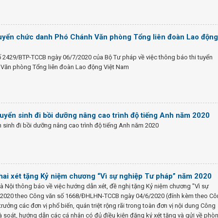
uyển chức danh Phó Chánh Văn phòng Tổng liên đoàn Lao động
ố 2429/BTP-TCCB ngày 06/7/2020 của Bộ Tư pháp về việc thông báo thi tuyển
Văn phòng Tổng liên đoàn Lao động Việt Nam
tuyển sinh đi bồi dưỡng nâng cao trình độ tiếng Anh năm 2020
n sinh đi bồi dưỡng nâng cao trình độ tiếng Anh năm 2020
hai xét tặng Kỷ niệm chương “Vì sự nghiệp Tư pháp” năm 2020
à Nội thông báo về việc hướng dẫn xét, đề nghị tặng Kỷ niệm chương "Vì sự
 2020 theo Công văn số 1668/ĐHLHN-TCCB ngày 04/6/2020 (đính kèm theo C
trưởng các đơn vị phổ biến, quán triệt rộng rãi trong toàn đơn vị nội dung Công
rà soát, hướng dẫn các cá nhân có đủ điều kiện đăng ký xét tặng và gửi về phò