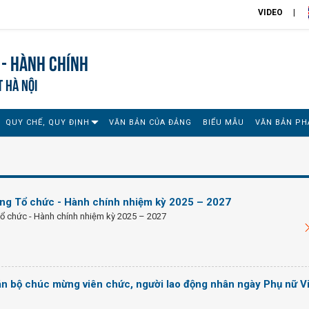
VIDEO
 - Hành chính
T HÀ NỘI
QUY CHẾ, QUY ĐỊNH
VĂN BẢN CỦA ĐẢNG
BIỂU MẪU
VĂN BẢN PH
òng Tổ chức - Hành chính nhiệm kỳ 2025 – 2027
Tổ chức - Hành chính nhiệm kỳ 2025 – 2027
n bộ chúc mừng viên chức, người lao động nhân ngày Phụ nữ Vi