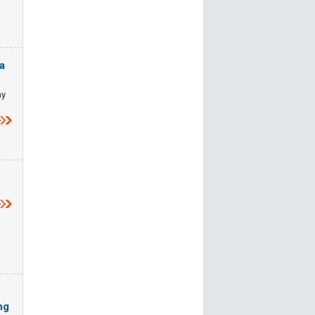
a
ày
ng