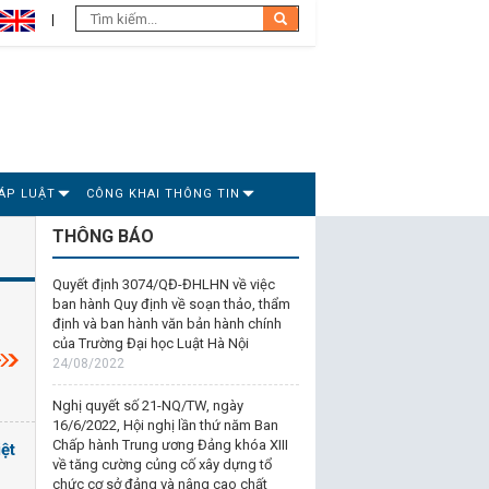
ÁP LUẬT
CÔNG KHAI THÔNG TIN
THÔNG BÁO
Quyết định 3074/QĐ-ĐHLHN về việc
ban hành Quy định về soạn thảo, thẩm
định và ban hành văn bản hành chính
của Trường Đại học Luật Hà Nội
24/08/2022
Nghị quyết số 21-NQ/TW, ngày
16/6/2022, Hội nghị lần thứ năm Ban
Chấp hành Trung ương Đảng khóa XIII
ệt
về tăng cường củng cố xây dựng tổ
chức cơ sở đảng và nâng cao chất