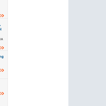
,
H
IA
ợng