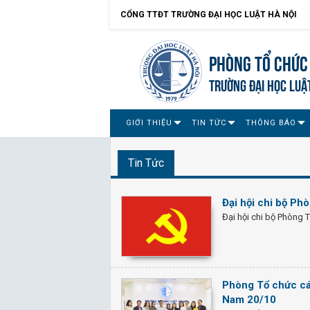
CỔNG TTĐT TRƯỜNG ĐẠI HỌC LUẬT HÀ NỘI
Phòng Tổ chức
TRƯỜNG ĐẠI HỌC LUẬ
GIỚI THIỆU
TIN TỨC
THÔNG BÁO
Tin Tức
Đại hội chi bộ Ph
Đại hội chi bộ Phòng 
Phòng Tổ chức cá
Nam 20/10