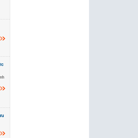
ức
ành
ưu