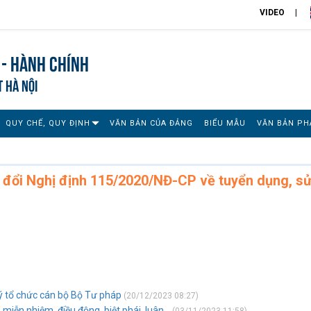
VIDEO
 - Hành chính
T HÀ NỘI
QUY CHẾ, QUY ĐỊNH
VĂN BẢN CỦA ĐẢNG
BIỂU MẪU
VĂN BẢN PH
đổi Nghị định 115/2020/NĐ-CP về tuyển dụng, s
lý tổ chức cán bộ Bộ Tư pháp
(20/12/2023 08:27)
miễn nhiệm, điều động, biệt phái, luân...