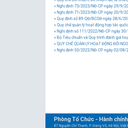
» Nghị định 73/2023/NĐ-CP ngày 29/9/202
» Nghị định 71/2023/NĐ-CP ngày 20/9/202
» Quy định số 89-QĐ/BCSĐ ngày 28/6/202
» Quy chế quản lý hoạt động hợp tác quốc
» Nghị định số 111/2022/NĐ-CP ngày 30/12
» Bộ Tiêu chuẩn và Quy trình đánh giá hoạ
» QUY CHẾ QUẢN LÝ HOẠT ĐỘNG ĐỐI NG
» Nghị định 50/2022/NĐ-CP ngày 02/08/202
Phòng Tổ Chức - Hành chính
87 Nguyễn Chí Thanh, P. Giảng Võ, Hà Nội, Việ