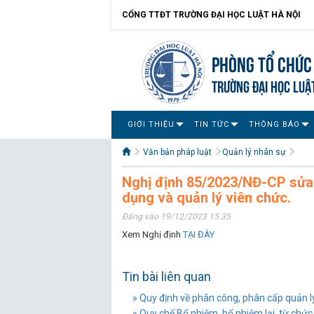
CỔNG TTĐT TRƯỜNG ĐẠI HỌC LUẬT HÀ NỘI
Phòng Tổ chức
TRƯỜNG ĐẠI HỌC LUẬ
GIỚI THIỆU
TIN TỨC
THÔNG BÁO
Văn bản pháp luật
Quản lý nhân sự
Nghị định 85/2023/NĐ-CP sửa 
dụng và quản lý viên chức.
Đăng vào 19/12/2023 15:35
Xem Nghị định
TẠI ĐÂY
Tin bài liên quan
» Quy định về phân công, phân cấp quản 
» Quy chế Bổ nhiệm, bổ nhiệm lại, từ chức, 