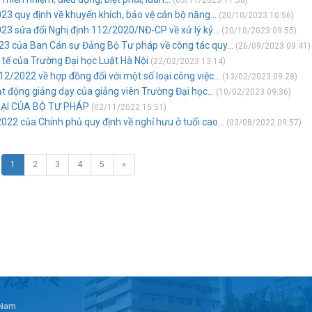
(03/11/2023 11:58)
3 quy định về khuyến khích, bảo vệ cán bộ năng...
(20/10/2023 10:56)
3 sửa đổi Nghị định 112/2020/NĐ-CP về xử lý kỷ...
(20/10/2023 09:55)
3 của Ban Cán sự Đảng Bộ Tư pháp về công tác quy...
(26/09/2023 09:41)
 tế của Trường Đại học Luật Hà Nội
(22/02/2023 13:14)
/2022 về hợp đồng đối với một số loại công việc...
(13/02/2023 09:28)
t động giảng dạy của giảng viên Trường Đại học...
(10/02/2023 09:36)
OẠI CỦA BỘ TƯ PHÁP
(02/11/2022 15:51)
2 của Chính phủ quy định về nghỉ hưu ở tuổi cao...
(03/08/2022 09:57)
1
2
3
4
5
»
t Nam