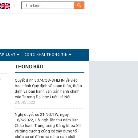
ÁP LUẬT
CÔNG KHAI THÔNG TIN
THÔNG BÁO
ử
Quyết định 3074/QĐ-ĐHLHN về việc
ban hành Quy định về soạn thảo, thẩm
định và ban hành văn bản hành chính
của Trường Đại học Luật Hà Nội
24/08/2022
Nghị quyết số 21-NQ/TW, ngày
16/6/2022, Hội nghị lần thứ năm Ban
Chấp hành Trung ương Đảng khóa XIII
về tăng cường củng cố xây dựng tổ
chức cơ sở đảng và nâng cao chất