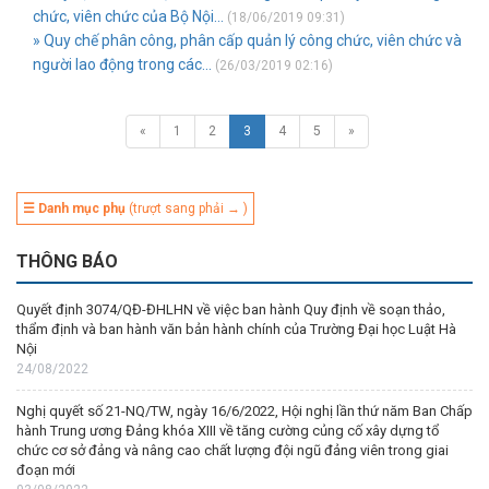
chức, viên chức của Bộ Nội...
(18/06/2019 09:31)
» Quy chế phân công, phân cấp quản lý công chức, viên chức và
người lao động trong các...
(26/03/2019 02:16)
«
1
2
3
4
5
»
☰ Danh mục phụ
(trượt sang phải → )
THÔNG BÁO
Quyết định 3074/QĐ-ĐHLHN về việc ban hành Quy định về soạn thảo,
thẩm định và ban hành văn bản hành chính của Trường Đại học Luật Hà
Nội
24/08/2022
Nghị quyết số 21-NQ/TW, ngày 16/6/2022, Hội nghị lần thứ năm Ban Chấp
hành Trung ương Đảng khóa XIII về tăng cường củng cố xây dựng tổ
chức cơ sở đảng và nâng cao chất lượng đội ngũ đảng viên trong giai
đoạn mới