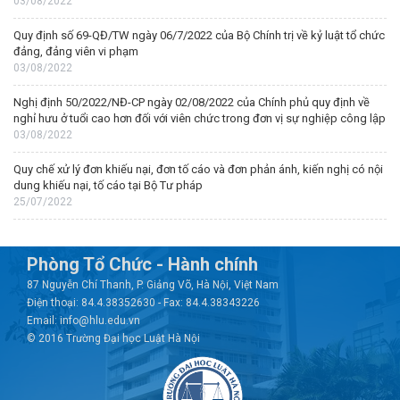
03/08/2022
Quy định số 69-QĐ/TW ngày 06/7/2022 của Bộ Chính trị về kỷ luật tổ chức
đảng, đảng viên vi phạm
03/08/2022
Nghị định 50/2022/NĐ-CP ngày 02/08/2022 của Chính phủ quy định về
nghỉ hưu ở tuổi cao hơn đối với viên chức trong đơn vị sự nghiệp công lập
03/08/2022
Quy chế xử lý đơn khiếu nại, đơn tố cáo và đơn phản ánh, kiến nghị có nội
dung khiếu nại, tố cáo tại Bộ Tư pháp
25/07/2022
Phòng Tổ Chức - Hành chính
87 Nguyễn Chí Thanh, P. Giảng Võ, Hà Nội, Việt Nam
Điện thoại: 84.4.38352630 - Fax: 84.4.38343226
Email: info@hlu.edu.vn
© 2016 Trường Đại học Luật Hà Nội