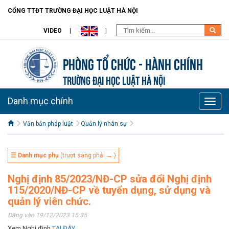
CỔNG TTĐT TRƯỜNG ĐẠI HỌC LUẬT HÀ NỘI
VIDEO
Phòng Tổ chức - Hành chính
TRƯỜNG ĐẠI HỌC LUẬT HÀ NỘI
Danh mục chính
Toggle
naviga
Văn bản pháp luật
Quản lý nhân sự
☰ Danh mục phụ
(trượt sang phải → )
Nghị định 85/2023/NĐ-CP sửa đổi Nghị định
115/2020/NĐ-CP về tuyển dụng, sử dụng và
quản lý viên chức.
Đăng vào 19/12/2023 15:35
Xem Nghị định
TẠI ĐÂY